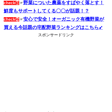
野菜についた農薬をすばやく落とす！
check①
☞
鮮度もサポートしてくる〇〇が話題！？
安心で安全！オーガニック有機野菜が
check②
☞
買える今話題の宅配野菜ランキングはこちら➹
スポンサードリンク