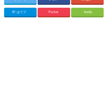
B!
はてブ
Pocket
feedly