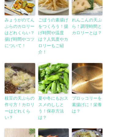
みょうがのてん
ごぼうの素揚げ
れんこんの天ぷ
ぷらのカロリー
をつくろう！揚
ら！調理時間と
はどれくらい？
げ時間や温度
カロリーとは？
揚げ時間やコツ
は？人気度やカ
について！
ロリーもご紹
介！
枝豆の天ぷらの
夏や冬にもおス
ブロッコリーを
作り方！カロリ
スメのししと
素揚げに！栄養
ーはどれくら
う！保存方法
は？
い？
は？