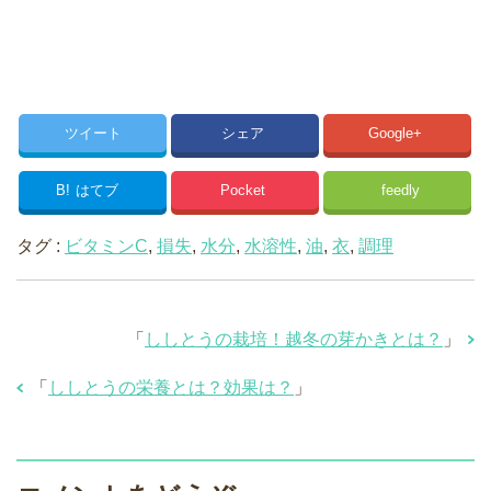
ツイート
シェア
Google+
B!
はてブ
Pocket
feedly
タグ :
ビタミンC
,
損失
,
水分
,
水溶性
,
油
,
衣
,
調理
「
ししとうの栽培！越冬の芽かきとは？
」
「
ししとうの栄養とは？効果は？
」