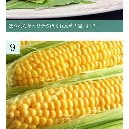
ほうれん草とサラダほうれん草！違いは？