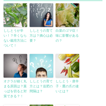
ししとうが辛
ししとうの育て
白菜のゴマ症！
い！？辛くなら
方は？摘心は必
味に影響がある
ない栽培方法に
要？
の？
ついて！
オクラが細く丸
ししとうの育て
ししとう・唐辛
まる原因は？葉
方とは？追肥の
子・鷹の爪の違
っぱを切ると対
間隔は？
いとは？
策できる？！