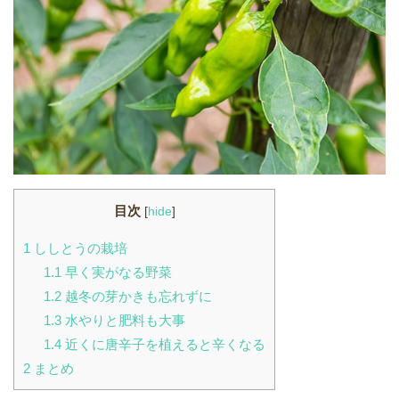
目次
[
hide
]
1
ししとうの栽培
1.1
早く実がなる野菜
1.2
越冬の芽かきも忘れずに
1.3
水やりと肥料も大事
1.4
近くに唐辛子を植えると辛くなる
2
まとめ