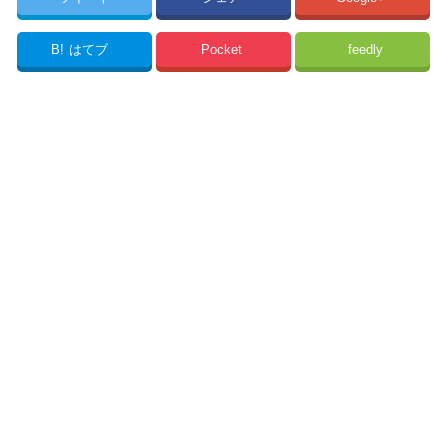
B!
はてブ
Pocket
feedly