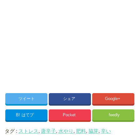
ツイート
シェア
Google+
B!
はてブ
Pocket
feedly
タグ :
ストレス
,
唐辛子
,
水やり
,
肥料
,
脇芽
,
辛い