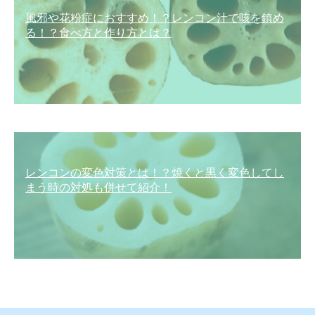
風邪や花粉症におすすめ！？レンコン汁で咳を鎮め
る！？食べ方と作り方とは？
レンコンの変色対策とは！？焼くと黒く変色してし
まう時の対処も併せて紹介！