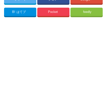
B!
はてブ
Pocket
feedly