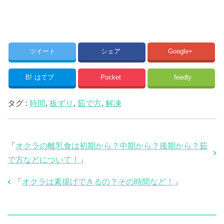
ツイート
シェア
Google+
B!
はてブ
Pocket
feedly
タグ :
時間
,
板ずり
,
茹で方
,
解凍
「
オクラの離乳食は初期から？中期から？後期から？茹
で方などについて！
」
「
オクラは素揚げできるの？その時間など！
」