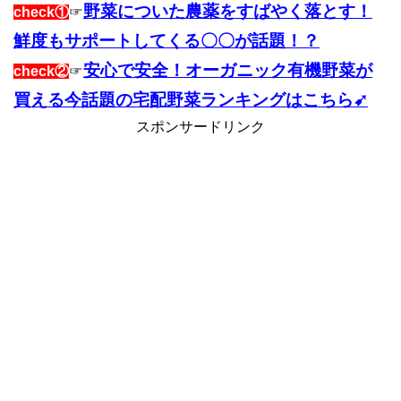
野菜についた農薬をすばやく落とす！
check①
☞
鮮度もサポートしてくる〇〇が話題！？
安心で安全！オーガニック有機野菜が
check②
☞
買える今話題の宅配野菜ランキングはこちら➹
スポンサードリンク