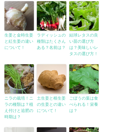
生姜と金時生姜
ラディッシュの
結球レタスの良
と紅生姜の違い
種類はたくさん
い苗の選び方
について！
ある？名前は？
は？美味しいレ
タスの選び方！
ニラの栽培！ニ
土生姜と根生姜
ごぼうの葉は食
ラの種類は？植
の生姜との違い
べられる！栄養
え付けと追肥の
について！
は？
時期は？