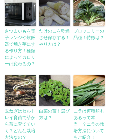
さつまいもを電
たけのこを乾燥
ブロッコリーの
子レンジや炊飯
させ保存する！
品種！特徴は？
器で焼き芋にす
やり方は？
る作り方！種類
によってカロリ
ーは変わるの？
玉ねぎはセルト
白菜の苗！選び
ニラは何種類も
レイ育苗で芽か
方は？
あるって本
ら苗に育ててい
当！？ニラの栽
く？どんな栽培
培方法について
方法なの？
もご紹介！