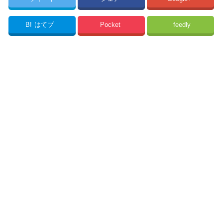
B!
はてブ
Pocket
feedly