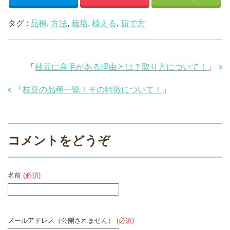
タグ :
品種
,
方法
,
栽培
,
植える
,
茹で方
「
枝豆に産毛がある理由とは？取り方について！
」
「
枝豆の品種一覧！その特徴について！
」
コメントをどうぞ
名前
(必須)
メールアドレス（公開されません）
(必須)