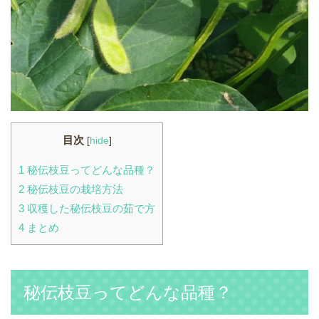
目次
[
hide
]
1
秘伝枝豆ってどんな品種？
2
秘伝枝豆の栽培方法
3
収穫した秘伝枝豆の茹で方
4
まとめ
秘伝枝豆ってどんな品種？