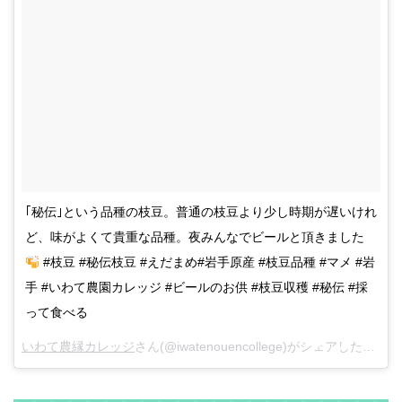
｢秘伝｣という品種の枝豆。普通の枝豆より少し時期が遅いけれ
ど、味がよくて貴重な品種。夜みんなでビールと頂きました
#枝豆 #秘伝枝豆 #えだまめ#岩手原産 #枝豆品種 #マメ #岩
手 #いわて農園カレッジ #ビールのお供 #枝豆収穫 #秘伝 #採
って食べる
いわて農縁カレッジ
さん(@iwatenouencollege)がシェアした投稿 –