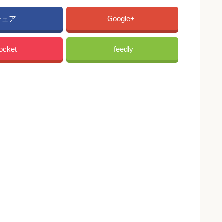
シェア
Google+
ocket
feedly