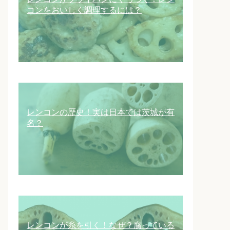
コンをおいしく調理するには？
レンコンの歴史！実は日本では茨城が有
名？
レンコンが糸を引く！なぜ？腐っている