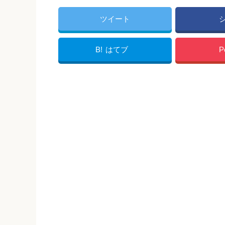
ツイート
B!
はてブ
P