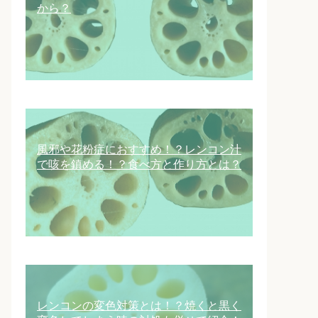
から？
風邪や花粉症におすすめ！？レンコン汁
で咳を鎮める！？食べ方と作り方とは？
レンコンの変色対策とは！？焼くと黒く