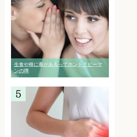
生食や種に毒があるってホント？ピーマ
ンの噂