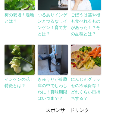
梅の栽培！適地
つるありインゲ
ごぼうは茎や根
とは？
ンとつるなしイ
も食べれるもの
ンゲン！育て方
があった！？そ
とは？
の品種とは？
インゲンの花！
きゅうりが冷蔵
にんじんグラッ
特徴とは？
庫の中でしわし
セの冷蔵保存！
わに！賞味期限
どれくらい日持
はいつまで？
ちする？
スポンサードリンク