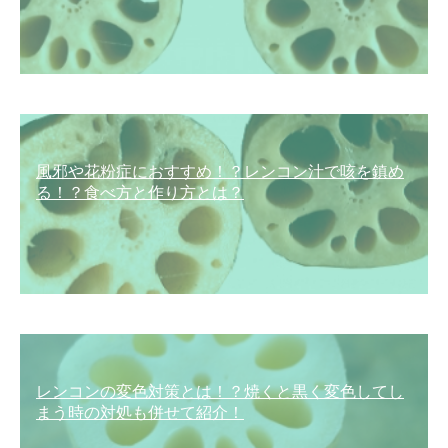
風邪や花粉症におすすめ！？レンコン汁で咳を鎮め
る！？食べ方と作り方とは？
レンコンの変色対策とは！？焼くと黒く変色してし
まう時の対処も併せて紹介！