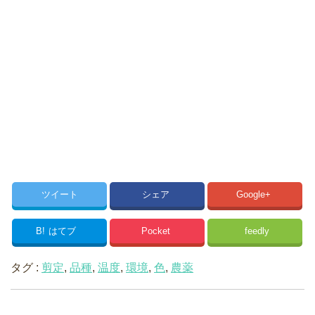
ツイート
シェア
Google+
B!
はてブ
Pocket
feedly
タグ :
剪定
,
品種
,
温度
,
環境
,
色
,
農薬