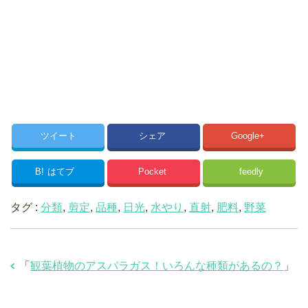
ツイート
シェア
Google+
B!
はてブ
Pocket
feedly
タグ :
分類
,
剪定
,
品種
,
日光
,
水やり
,
直射
,
肥料
,
野菜
「
観葉植物のアスパラガス！いろんな種類があるの？
」