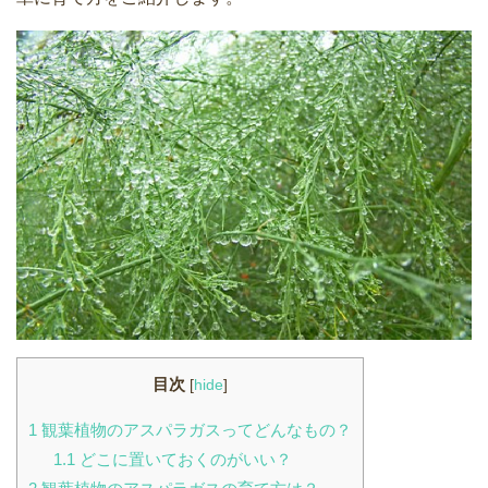
目次
[
hide
]
1
観葉植物のアスパラガスってどんなもの？
1.1
どこに置いておくのがいい？