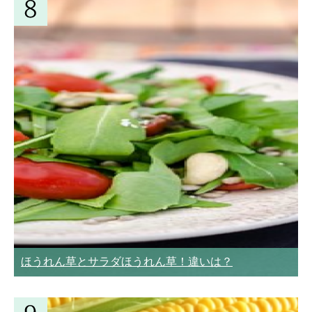
ほうれん草とサラダほうれん草！違いは？