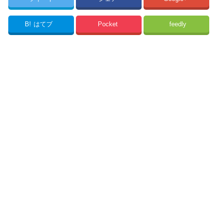
B!
はてブ
Pocket
feedly