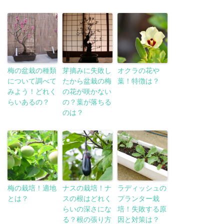
梅の盆栽の種類
芽摘みに失敗し
オクラの花や
について調べて
たから盆栽の梅
葉！特徴は？
みよう！どれく
の花が咲かない
らいあるの？
の？葉が落ちる
のは？
梅の栽培！適地
ナスの栽培！ナ
ラディッシュの
とは？
スの根はどれく
プランター栽
らいの深さにな
培！失敗する原
る？根の張り方
因と対策は？