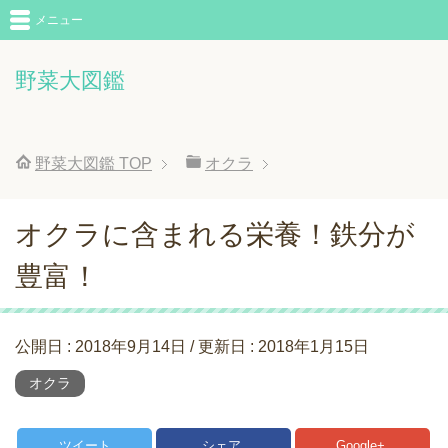
メニュー
野菜大図鑑
野菜大図鑑
TOP
オクラ
オクラに含まれる栄養！鉄分が
豊富！
公開日 :
2018年9月14日
/ 更新日 :
2018年1月15日
オクラ
ツイート
シェア
Google+