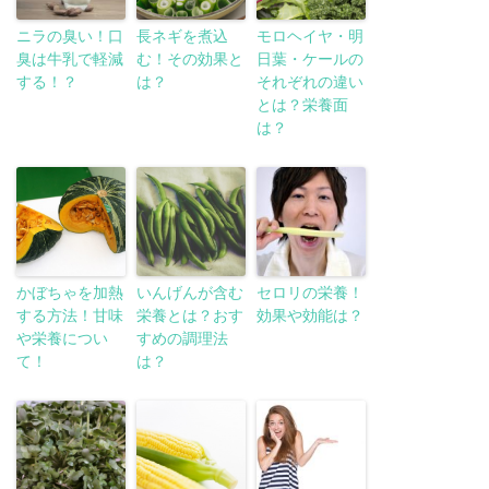
ニラの臭い！口
長ネギを煮込
モロヘイヤ・明
臭は牛乳で軽減
む！その効果と
日葉・ケールの
する！？
は？
それぞれの違い
とは？栄養面
は？
かぼちゃを加熱
いんげんが含む
セロリの栄養！
する方法！甘味
栄養とは？おす
効果や効能は？
や栄養につい
すめの調理法
て！
は？