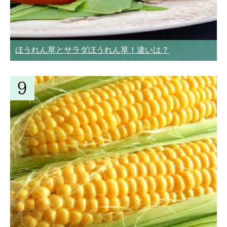
ほうれん草とサラダほうれん草！違いは？