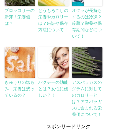
ブロッコリーの
とうもろこしの
オクラが長持ち
新芽！栄養価
栄養やカロリー
するのは冷凍？
は？
は？缶詰や保存
冷蔵？栄養や保
方法について！
存期間などにつ
いて！
きゅうりの塩も
パクチーの効能
アスパラガスの
み！栄養は残っ
とは？女性に優
グラムに対して
ているの？
しい？！
のカロリーと
は？アスパラガ
スに含まれる栄
養価について！
スポンサードリンク