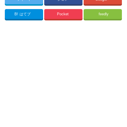
B!
はてブ
Pocket
feedly