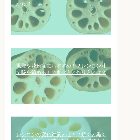
から？
風邪や花粉症におすすめ！？レンコン汁
で咳を鎮める！？食べ方と作り方とは？
レンコンの変色対策とは！？焼くと黒く