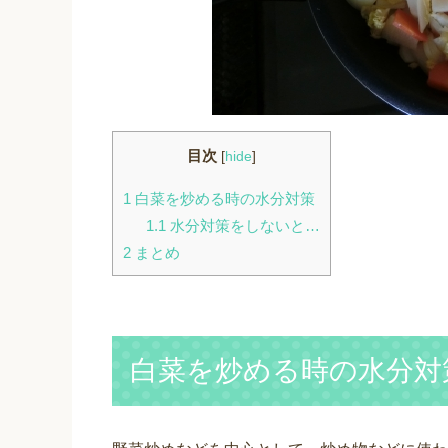
目次
[
hide
]
1
白菜を炒める時の水分対策
1.1
水分対策をしないと…
2
まとめ
白菜を炒める時の水分対