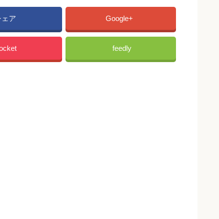
シェア
Google+
ocket
feedly