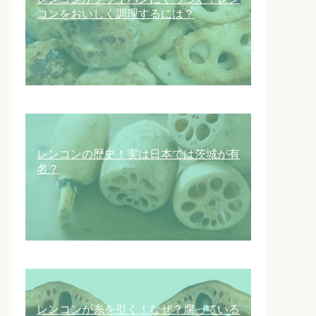
コンをおいしく調理するには？
レンコンの歴史！実は日本では茨城が有
名？
レンコンが糸を引く！なぜ？腐っている