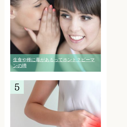
生食や種に毒があるってホント？ピーマ
ンの噂