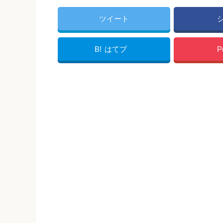
ツイート
B!
はてブ
P