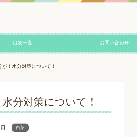
目次一覧
お問い合わせ
分が！水分対策について！
！水分対策について！
1日
白菜