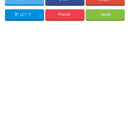
B!
はてブ
Pocket
feedly