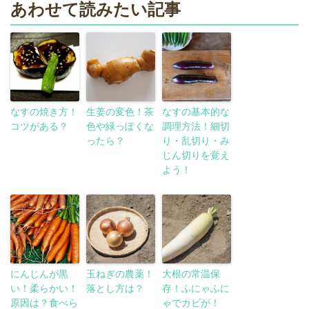
あわせて読みたい記事
なすの焼き方！
生姜の変色！茶
なすの基本的な
コツがある？
色や緑っぽくな
調理方法！細切
ったら？
り・乱切り・み
じん切りを覚え
よう！
にんじんが黒
玉ねぎの農薬！
大根の常温保
い！柔らかい！
落とし方は？
存！ふにゃふに
原因は？食べら
ゃでカビが！