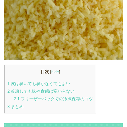
目次
[
hide
]
1
皮は剥いても剥かなくてもよい
2
冷凍しても味や食感は変わらない
2.1
フリーザーパックでの冷凍保存のコツ
3
まとめ