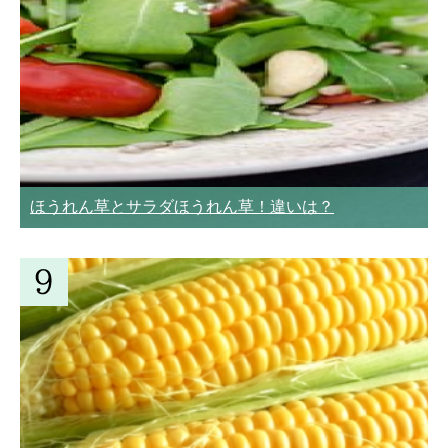
ほうれん草とサラダほうれん草！違いは？