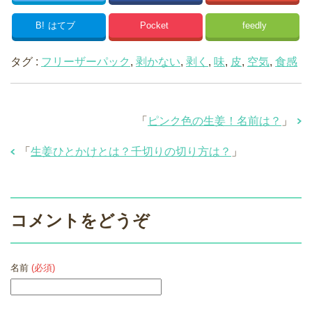
B!
はてブ
Pocket
feedly
タグ :
フリーザーパック
,
剥かない
,
剥く
,
味
,
皮
,
空気
,
食感
「
ピンク色の生姜！名前は？
」
「
生姜ひとかけとは？千切りの切り方は？
」
コメントをどうぞ
名前
(必須)