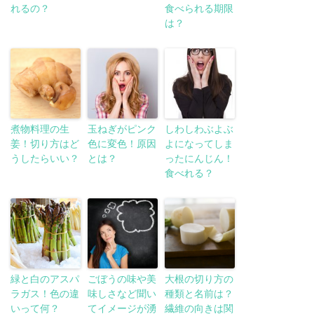
れるの？
食べられる期限
は？
煮物料理の生
玉ねぎがピンク
しわしわぶよぶ
姜！切り方はど
色に変色！原因
よになってしま
うしたらいい？
とは？
ったにんじん！
食べれる？
緑と白のアスパ
ごぼうの味や美
大根の切り方の
ラガス！色の違
味しさなど聞い
種類と名前は？
いって何？
てイメージが湧
繊維の向きは関