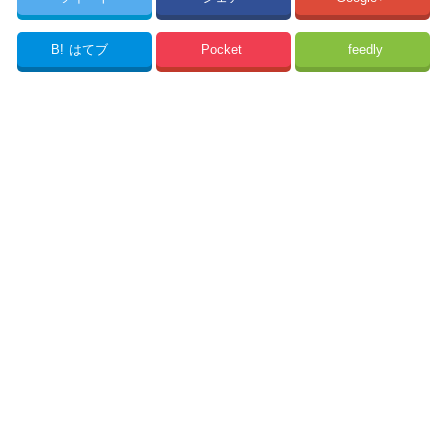
B!
はてブ
Pocket
feedly