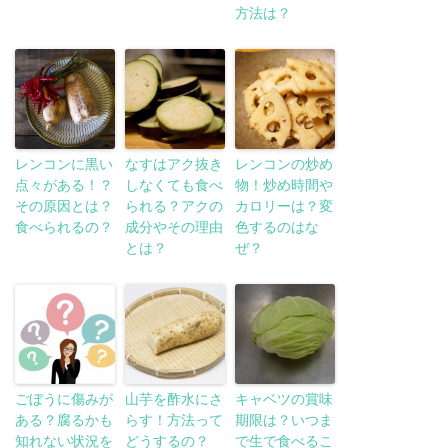
方法は？
レンコンに黒い
なすはアク抜き
レンコンの炒め
点々がある！？
しなくても食べ
物！炒め時間や
その原因とは？
られる？アクの
カロリーは？変
食べられるの？
成分やその理由
色するのはな
とは？
ぜ？
ごぼうに傷みが
山芋を酢水にさ
キャベツの賞味
ある？腐るかも
らす！方法って
期限は？いつま
知れない状況を
どうするの？
で生で食べるこ