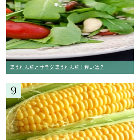
ほうれん草とサラダほうれん草！違いは？