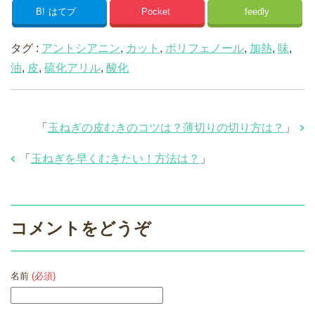
B!
はてブ
Pocket
feedly
タグ :
アントシアニン
,
カット
,
ポリフェノール
,
加熱
,
味
,
油
,
皮
,
硫化アリル
,
酸化
「
玉ねぎの皮むきのコツは？薄切りの切り方は？
」
「
玉ねぎを早くむきたい！方法は？
」
コメントをどうぞ
名前
(必須)