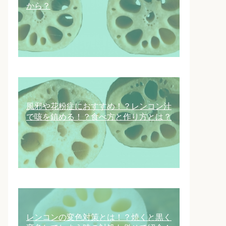
から？
風邪や花粉症におすすめ！？レンコン汁
で咳を鎮める！？食べ方と作り方とは？
レンコンの変色対策とは！？焼くと黒く