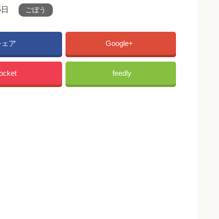
5日
ごぼう
シェア
Google+
ocket
feedly