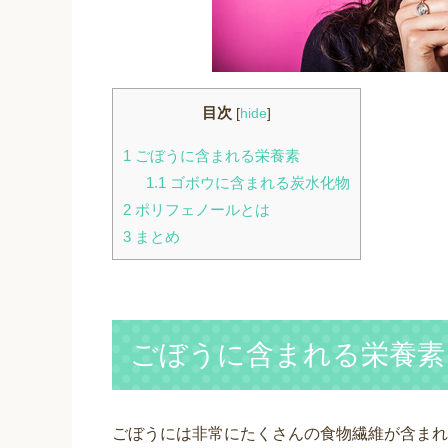
目次
[
hide
]
1
ごぼうに含まれる栄養素
1.1
ゴボウに含まれる炭水化物
2
ポリフェノールとは
3
まとめ
ごぼうに含まれる栄養素
ごぼうには非常にたくさんの食物繊維が含まれ