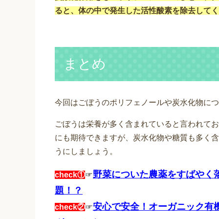
ると、体の中で発生した活性酸素を除去してく
まとめ
今回はごぼうのポリフェノールや炭水化物につ
ごぼうは栄養が多く含まれていると言われてお
にも期待できますが、炭水化物や糖質も多く含
うにしましょう。
野菜についた農薬をすばやく
check①
☞
題！？
安心で安全！オーガニック有
check②
☞