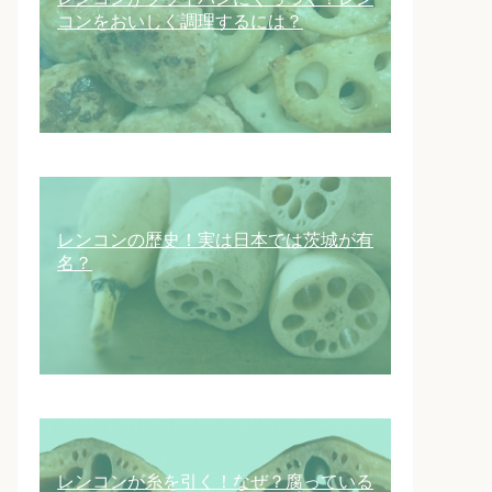
コンをおいしく調理するには？
レンコンの歴史！実は日本では茨城が有
名？
レンコンが糸を引く！なぜ？腐っている