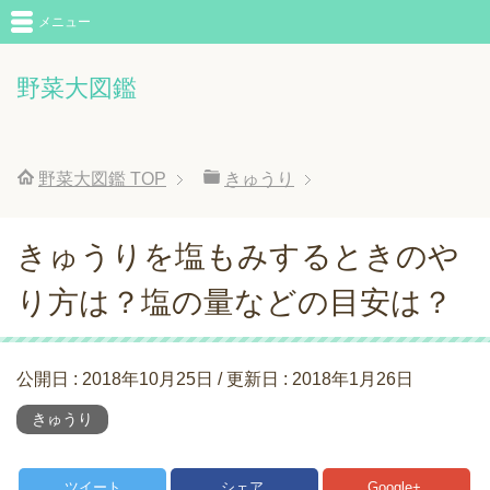
メニュー
野菜大図鑑
野菜大図鑑
TOP
きゅうり
きゅうりを塩もみするときのや
り方は？塩の量などの目安は？
公開日 :
2018年10月25日
/ 更新日 :
2018年1月26日
きゅうり
ツイート
シェア
Google+