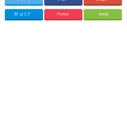
B!
はてブ
Pocket
feedly