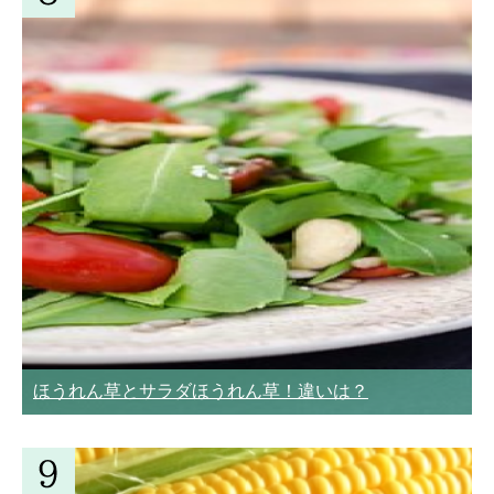
ほうれん草とサラダほうれん草！違いは？