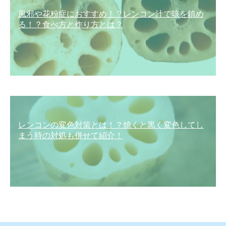
風邪や花粉症におすすめ！？レンコン汁で咳を鎮め
る！？食べ方と作り方とは？
レンコンの変色対策とは！？焼くと黒く変色してし
まう時の対処も併せて紹介！