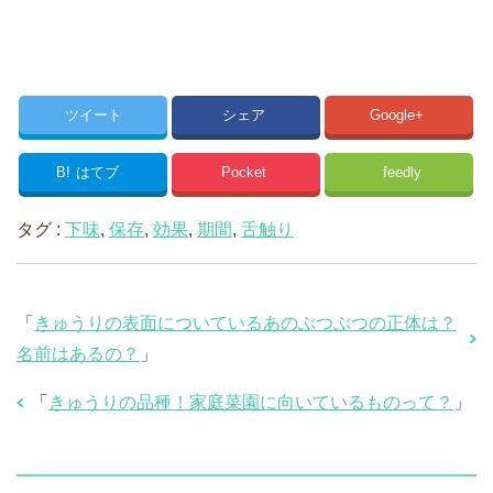
ツイート
シェア
Google+
B!
はてブ
Pocket
feedly
タグ :
下味
,
保存
,
効果
,
期間
,
舌触り
「
きゅうりの表面についているあのぶつぶつの正体は？
名前はあるの？
」
「
きゅうりの品種！家庭菜園に向いているものって？
」