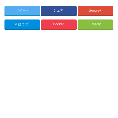
ツイート
シェア
Google+
B!
はてブ
Pocket
feedly