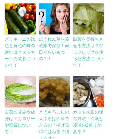
ズッキーニの緑
ほうれん草を冷
白菜を長持ちさ
色と黄色の味の
蔵庫で保存！何
せる方法は？ジ
違いは？ズッキ
日ぐらいもつ
ップロックを使
ーニの栄養につ
の？！
った方法につい
いて！
て！
白菜の甘みや成
とうもろこしの
カット大根の保
分は？カロリー
天ぷらは冷凍で
存方法！冷蔵と
や糖質につい
きるの？揚げる
冷凍の2通りが
て！
時にはねる？切
ある？
り方は？