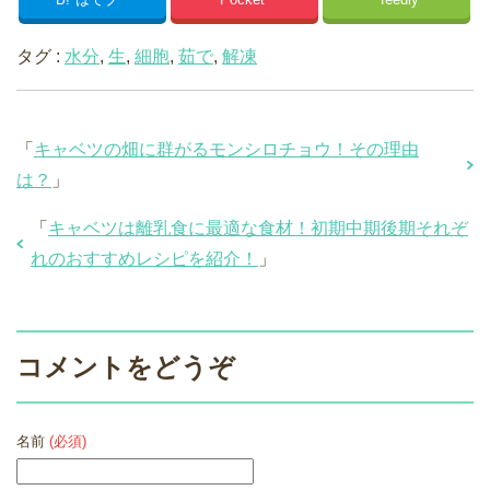
タグ :
水分
,
生
,
細胞
,
茹で
,
解凍
「
キャベツの畑に群がるモンシロチョウ！その理由
は？
」
「
キャベツは離乳食に最適な食材！初期中期後期それぞ
れのおすすめレシピを紹介！
」
コメントをどうぞ
名前
(必須)