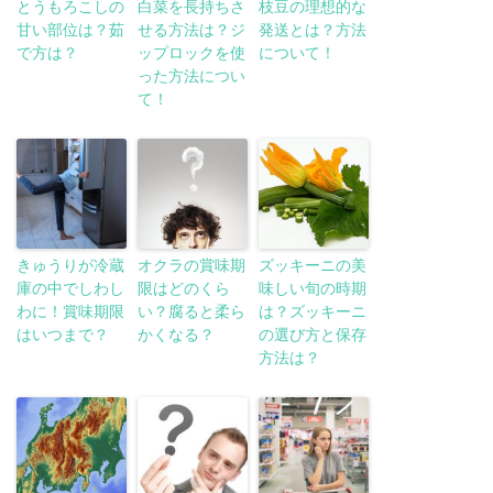
とうもろこしの
白菜を長持ちさ
枝豆の理想的な
甘い部位は？茹
せる方法は？ジ
発送とは？方法
で方は？
ップロックを使
について！
った方法につい
て！
きゅうりが冷蔵
オクラの賞味期
ズッキーニの美
庫の中でしわし
限はどのくら
味しい旬の時期
わに！賞味期限
い？腐ると柔ら
は？ズッキーニ
はいつまで？
かくなる？
の選び方と保存
方法は？