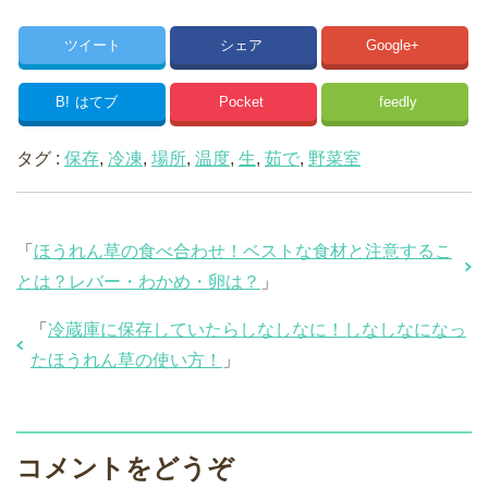
ツイート
シェア
Google+
B!
はてブ
Pocket
feedly
タグ :
保存
,
冷凍
,
場所
,
温度
,
生
,
茹で
,
野菜室
「
ほうれん草の食べ合わせ！ベストな食材と注意するこ
とは？レバー・わかめ・卵は？
」
「
冷蔵庫に保存していたらしなしなに！しなしなになっ
たほうれん草の使い方！
」
コメントをどうぞ