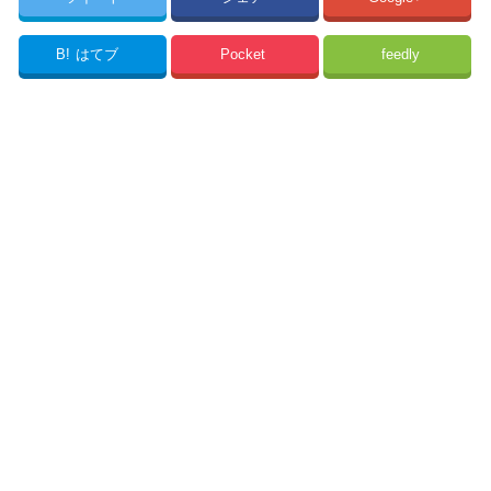
B!
はてブ
Pocket
feedly