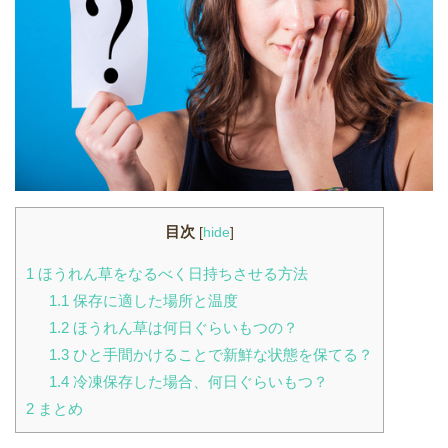
目次
[
hide
]
1
ほうれん草をなるべく日持ちさせる方法
1.1
保存に適した場所と温度
1.2
ほうれん草は何日ぐらいもつの？
1.3
ひと手間かけることで新鮮な状態を保てる？
1.4
冷凍保存した場合、何日ぐらいもつ？
2
まとめ