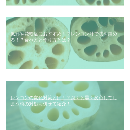
風邪や花粉症におすすめ！？レンコン汁で咳を鎮め
る！？食べ方と作り方とは？
レンコンの変色対策とは！？焼くと黒く変色してし
まう時の対処も併せて紹介！