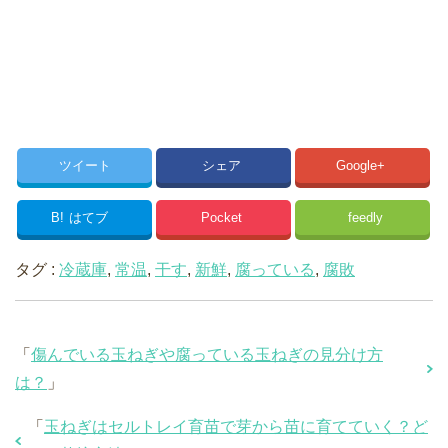
ツイート
シェア
Google+
B!
はてブ
Pocket
feedly
タグ :
冷蔵庫
,
常温
,
干す
,
新鮮
,
腐っている
,
腐敗
「
傷んでいる玉ねぎや腐っている玉ねぎの見分け方
は？
」
「
玉ねぎはセルトレイ育苗で芽から苗に育てていく？ど