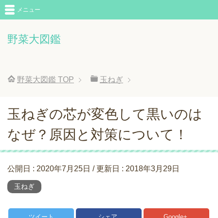
メニュー
野菜大図鑑
野菜大図鑑
TOP
玉ねぎ
玉ねぎの芯が変色して黒いのは
なぜ？原因と対策について！
公開日 :
2020年7月25日
/ 更新日 :
2018年3月29日
玉ねぎ
ツイート
シェア
Google+