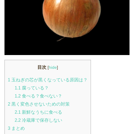
目次
[
hide
]
1
玉ねぎの芯が黒くなっている原因は？
1.1
腐っている？
1.2
食べる？食べない？
2
黒く変色させないための対策
2.1
新鮮なうちに食べる
2.2
冷蔵庫で保存しない
3
まとめ