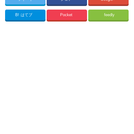
B!
はてブ
Pocket
feedly