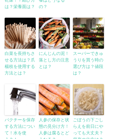
乾燥！？結び方
養はどうなる
は？栄養面は？
の？
白菜を長持ちさ
にんじんの泥！
スーパーできゅ
せる方法は？爪
落とし方の注意
うりを買う時の
楊枝を使用する
とは？
選び方は？値段
方法とは？
は？
パクチーを保存
人参の保存と状
ごぼうの下ごし
する方法につい
態の見分け方！
らえを前日にや
て！水を使
人参は腐るとど
っても大丈夫？