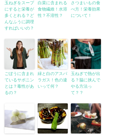
玉ねぎをスープ
白菜に含まれる
さつまいもの食
にすると栄養が
食物繊維！水溶
べ方！栄養効果
多くとれる？ど
性？不溶性？
について！
んなふうに調理
すればいいの？
ごぼうに含まれ
緑と白のアスパ
玉ねぎで熱が出
ているサポニン
ラガス！色の違
る？脇に挟んで
とは？毒性があ
いって何？
やる方法っ
るの？
て？？