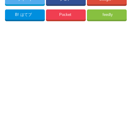
B!
はてブ
Pocket
feedly