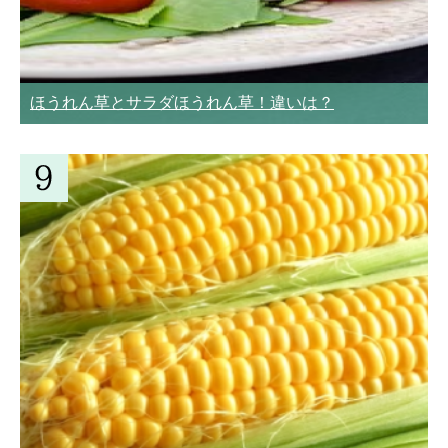
ほうれん草とサラダほうれん草！違いは？