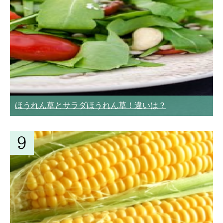
ほうれん草とサラダほうれん草！違いは？