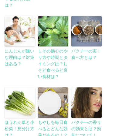
は？
にんじんが嫌い
しその摘心のや
パクチーの実！
な理由は？対策
り方や時期とタ
食べ方とは？
はある？
イミングは？し
そと食べると良
い食材は？
ほうれん草と小
もやしを毎日食
パクチーの香り
松菜！見分け方
べるとどんな効
の効果とは？効
は？
果があるの！？
能について！