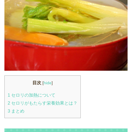
目次
[
hide
]
1
セロリの加熱について
2
セロリがもたらす栄養効果とは？
3
まとめ