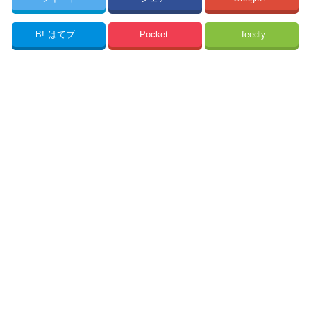
B!
はてブ
Pocket
feedly