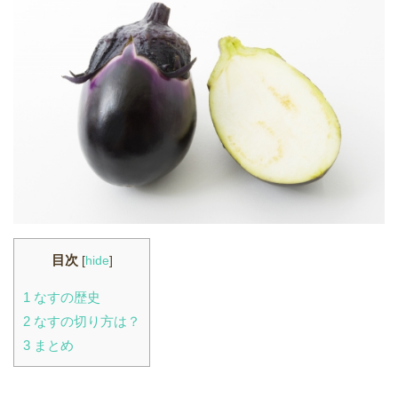
目次
[
hide
]
1
なすの歴史
2
なすの切り方は？
3
まとめ