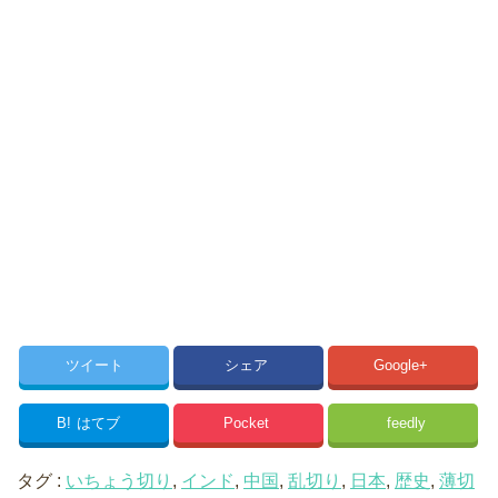
ツイート
シェア
Google+
B!
はてブ
Pocket
feedly
タグ :
いちょう切り
,
インド
,
中国
,
乱切り
,
日本
,
歴史
,
薄切