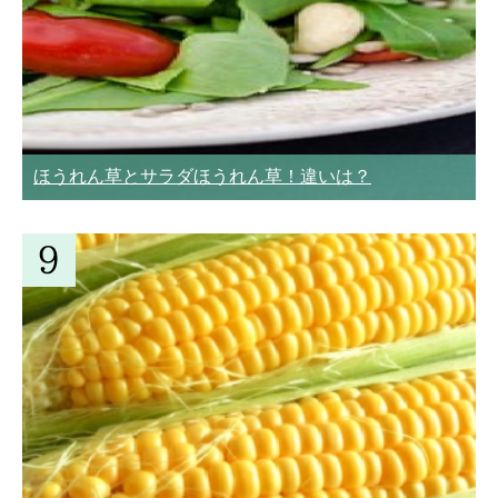
ほうれん草とサラダほうれん草！違いは？