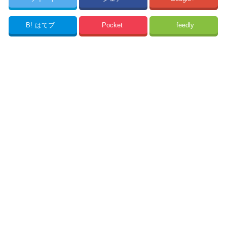
B!
はてブ
Pocket
feedly