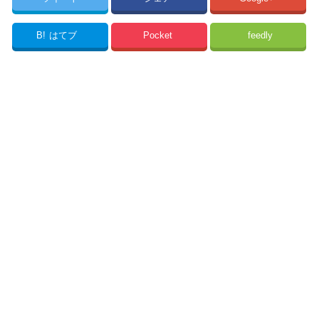
B!
はてブ
Pocket
feedly