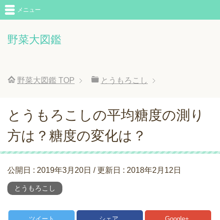
メニュー
野菜大図鑑
野菜大図鑑
TOP
とうもろこし
とうもろこしの平均糖度の測り
方は？糖度の変化は？
公開日 :
2019年3月20日
/ 更新日 :
2018年2月12日
とうもろこし
ツイート
シェア
Google+