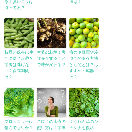
る？臭いニラは
法は？
腐ってる？
枝豆の保存は生
生姜の栽培！実
梅の冷蔵庫や冷
で冷凍？冷蔵？
は保存すること
凍での保存方法
栄養は逃げな
で味が変わる？
と期間とは？お
い？保存期間
すすめの容器
は？
は？
ブロッコリーは
ごぼうの水煮の
ほうれん草のシ
傷んでないか？
使い方は？栄養
ナシナを復活！