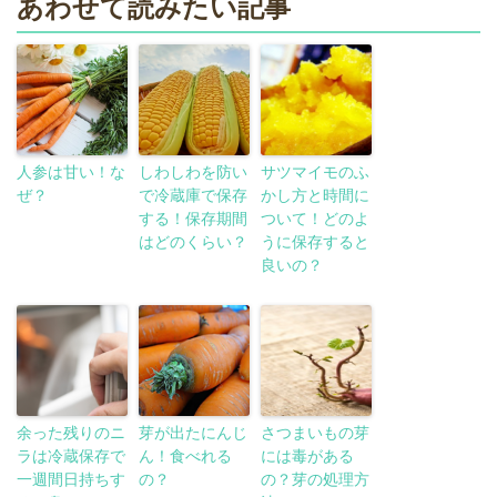
あわせて読みたい記事
人参は甘い！な
しわしわを防い
サツマイモのふ
ぜ？
で冷蔵庫で保存
かし方と時間に
する！保存期間
ついて！どのよ
はどのくらい？
うに保存すると
良いの？
余った残りのニ
芽が出たにんじ
さつまいもの芽
ラは冷蔵保存で
ん！食べれる
には毒がある
一週間日持ちす
の？
の？芽の処理方