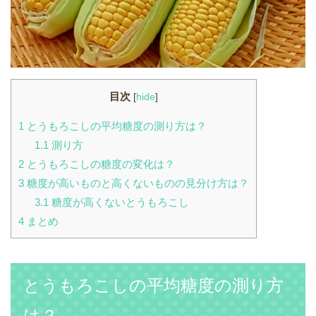
目次
[
hide
]
1
とうもろこしの平均糖度の測り方は？
1.1
測り方
2
とうもろこしの糖度の変化は？
3
糖度が高いものと高くないものの見分け方は？
3.1
糖度が高くないとうもろこし
4
まとめ
とうもろこしの平均糖度の測り方
は？