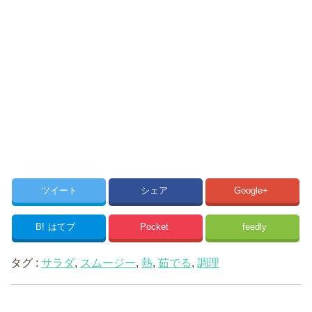
ツイート
シェア
Google+
B!
はてブ
Pocket
feedly
タグ :
サラダ
,
スムージー
,
熱
,
茹でる
,
調理