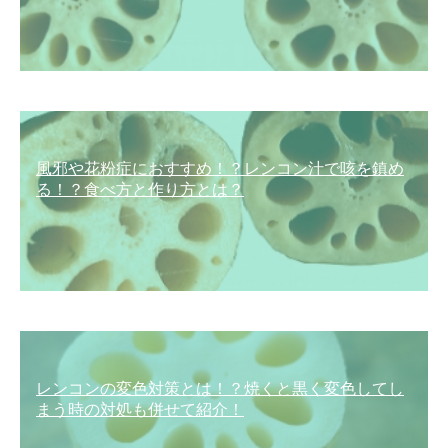
風邪や花粉症におすすめ！？レンコン汁で咳を鎮め
る！？食べ方と作り方とは？
レンコンの変色対策とは！？焼くと黒く変色してし
まう時の対処も併せて紹介！