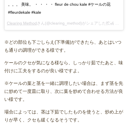
。。。 美味。 ・ ・ ・ ・ fleur de chou kale #ケールの花
#fleurdekale #kale
Clearing Method
さん(@clearing_method)がシェアした投稿 –
2月 1
※どの部位も下ごしらえ(下準備)ができたら、あとはいつ
も通りの調理ができる様です。
ケールのクセが気になる様なら、しっかり茹でたあと、味
付けに工夫をするのが良い様ですよ。
※ケールの葉と茎を一緒に調理したい場合は、まず茎を先
に炒めて一度皿に取り、次に葉を炒めて合わせる方法が良
い様です。
場合によっては、茎は下茹でしたものを使うと、炒め上が
りが早く、クセも緩くなるそうです。