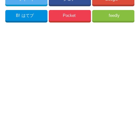
B!
はてブ
Pocket
feedly