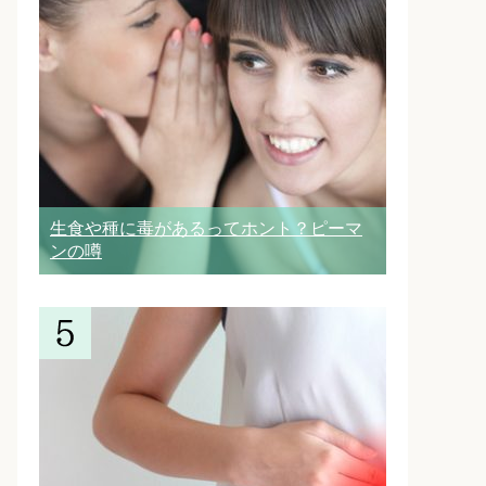
生食や種に毒があるってホント？ピーマ
ンの噂