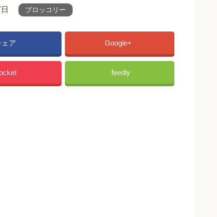
7日
ブロッコリー
シェア
Google+
ocket
feedly