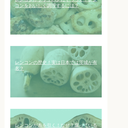
コンをおいしく調理するには？
レンコンの歴史！実は日本では茨城が有
名？
レンコンが糸を引く！なぜ？腐っている