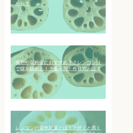
から？
風邪や花粉症におすすめ！？レンコン汁
で咳を鎮める！？食べ方と作り方とは？
レンコンの変色対策とは！？焼くと黒く