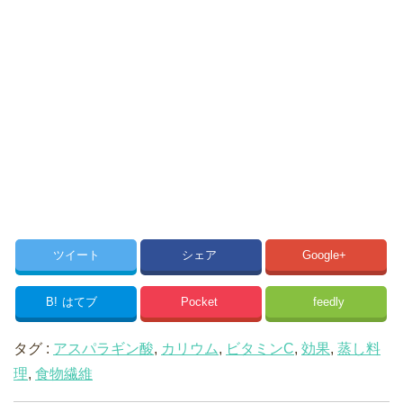
ツイート
シェア
Google+
B!
はてブ
Pocket
feedly
タグ :
アスパラギン酸
,
カリウム
,
ビタミンC
,
効果
,
蒸し料
理
,
食物繊維