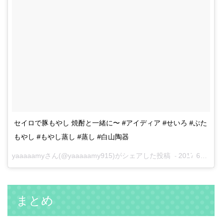
セイロで豚もやし 焼酎と一緒に〜 #アイディア #せいろ #ぶた
もやし #もやし蒸し #蒸し #白山陶器
yaaaaamyさん(@yaaaaamy915)がシェアした投稿 –
2017 6月 22 2:16午後 PDT
まとめ