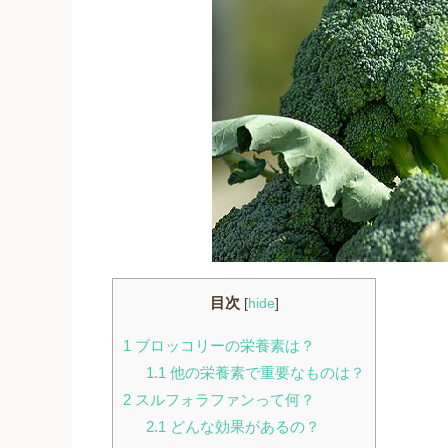
目次
[
hide
]
1
ブロッコリーの栄養素は？
1.1
他の栄養素で重要なものは？
2
スルフォラファンって何？
2.1
どんな効果があるの？