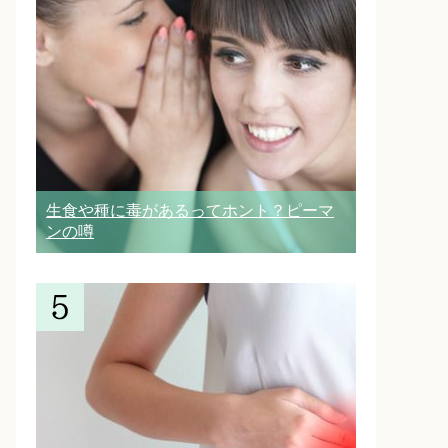
生食や種に毒があるってホント？ピーマ
ンの噂