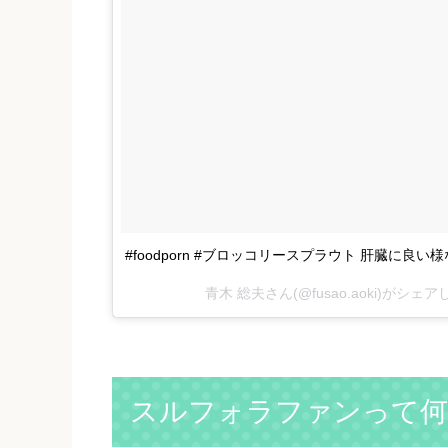
#foodporn #ブロッコリースプラウト 肝臓に良い様
青木 総夫さん(@fusao.aoki)がシェ
スルフォラファンって何