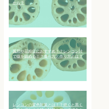
から？
風邪や花粉症におすすめ！？レンコン汁
で咳を鎮める！？食べ方と作り方とは？
レンコンの変色対策とは！？焼くと黒く