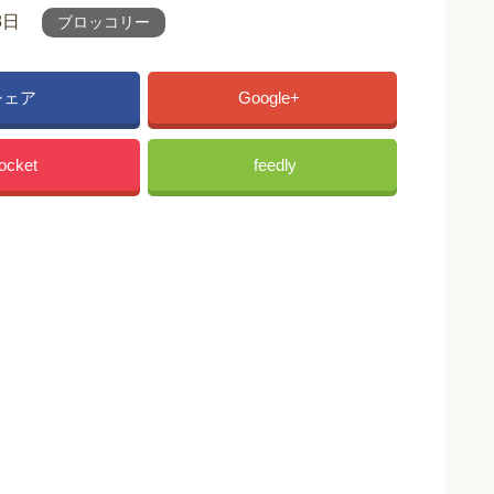
8日
ブロッコリー
シェア
Google+
ocket
feedly