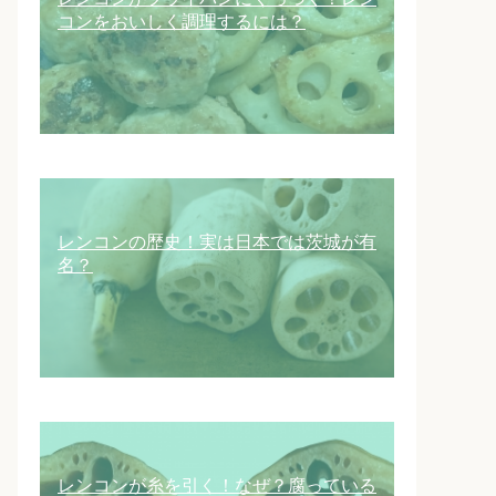
コンをおいしく調理するには？
レンコンの歴史！実は日本では茨城が有
名？
レンコンが糸を引く！なぜ？腐っている