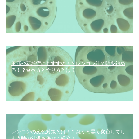
風邪や花粉症におすすめ！？レンコン汁で咳を鎮め
る！？食べ方と作り方とは？
レンコンの変色対策とは！？焼くと黒く変色してし
まう時の対処も併せて紹介！