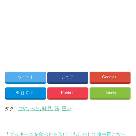
ツイート
シェア
Google+
B!
はてブ
Pocket
feedly
タグ :
つや
,
へた
,
味見
,
筋
,
重い
「
ズッキーニを食べたら苦い！もしかして食中毒になっ