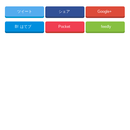
ツイート
シェア
Google+
B!
はてブ
Pocket
feedly