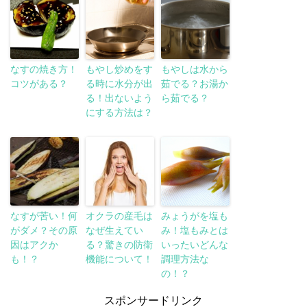
なすの焼き方！
もやし炒めをす
もやしは水から
コツがある？
る時に水分が出
茹でる？お湯か
る！出ないよう
ら茹でる？
にする方法は？
なすが苦い！何
オクラの産毛は
みょうがを塩も
がダメ？その原
なぜ生えてい
み！塩もみとは
因はアクか
る？驚きの防衛
いったいどんな
も！？
機能について！
調理方法な
の！？
スポンサードリンク