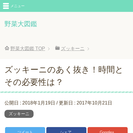
メニュー
野菜大図鑑
野菜大図鑑
TOP
ズッキーニ
ズッキーニのあく抜き！時間と
その必要性は？
公開日 :
2018年1月19日
/ 更新日 :
2017年10月21日
ズッキーニ
ツイート
シェア
Google+