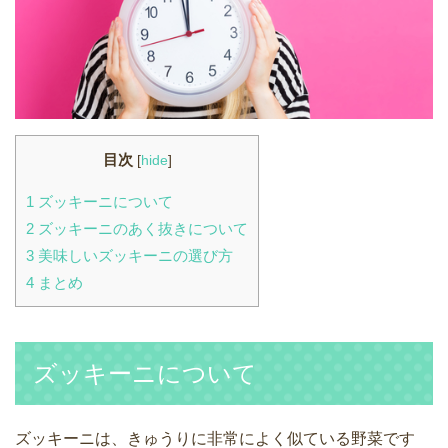
目次
[
hide
]
1
ズッキーニについて
2
ズッキーニのあく抜きについて
3
美味しいズッキーニの選び方
4
まとめ
ズッキーニについて
ズッキーニは、きゅうりに非常によく似ている野菜です