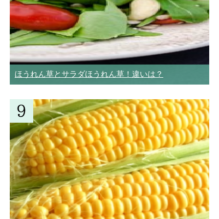
ほうれん草とサラダほうれん草！違いは？