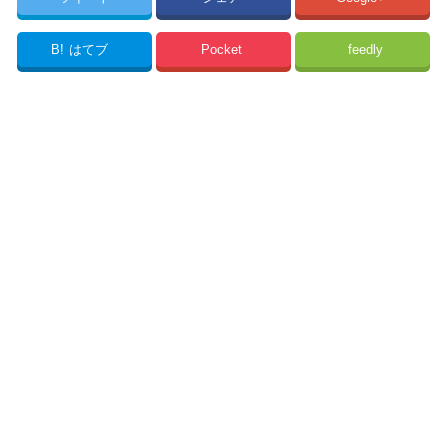
B!
はてブ
Pocket
feedly