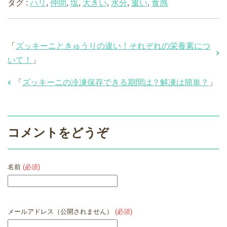
タグ :
ハリ
,
仲間
,
塩
,
大きい
,
水分
,
重い
,
食感
「
ズッキーニときゅうりの違い！それぞれの栄養素につ
いて！
」
「
ズッキーニの冷凍保存できる期間は？解凍は簡単？
」
コメントをどうぞ
名前
(必須)
メールアドレス（公開されません）
(必須)