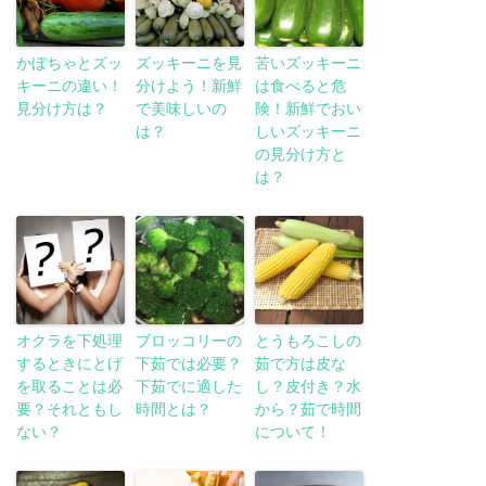
かぼちゃとズッ
ズッキーニを見
苦いズッキーニ
キーニの違い！
分けよう！新鮮
は食べると危
見分け方は？
で美味しいの
険！新鮮でおい
は？
しいズッキーニ
の見分け方と
は？
オクラを下処理
ブロッコリーの
とうもろこしの
するときにとげ
下茹では必要？
茹で方は皮な
を取ることは必
下茹でに適した
し？皮付き？水
要？それともし
時間とは？
から？茹で時間
ない？
について！