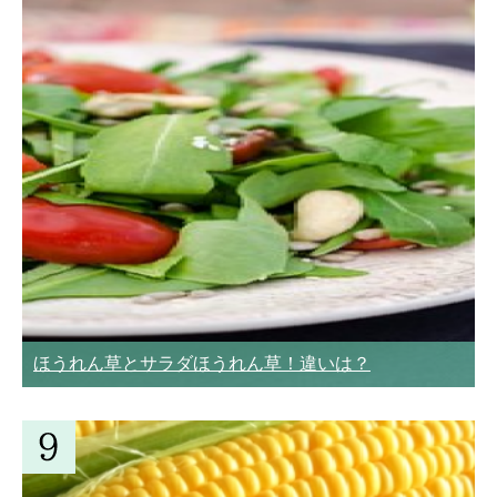
ほうれん草とサラダほうれん草！違いは？