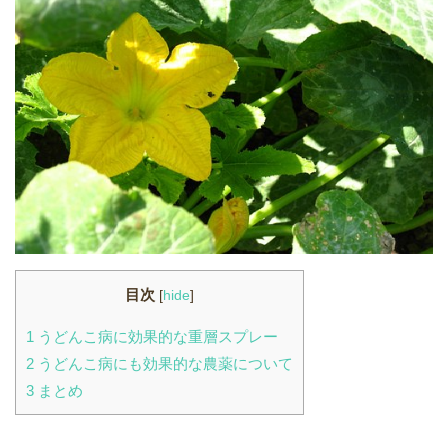
目次
[
hide
]
1
うどんこ病に効果的な重層スプレー
2
うどんこ病にも効果的な農薬について
3
まとめ