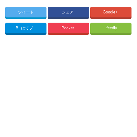
ツイート
シェア
Google+
B!
はてブ
Pocket
feedly