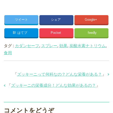
ツイート
シェア
Google+
B!
はてブ
Pocket
feedly
タグ :
カダンセーフ
,
スプレー
,
効果
,
炭酸水素ナトリウム
,
食用
「
ズッキーニって何科なの？どんな栄養がある？
」
「
ズッキーニの栄養成分！どんな効果があるの？
」
コメントをどうぞ