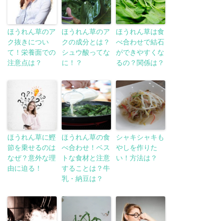
ほうれん草のア
ほうれん草のア
ほうれん草は食
ク抜きについ
クの成分とは？
べ合わせで結石
て！栄養面での
シュウ酸ってな
ができやすくな
注意点は？
に！？
るの？関係は？
ほうれん草に鰹
ほうれん草の食
シャキシャキも
節を乗せるのは
べ合わせ！ベス
やしを作りた
なぜ？意外な理
トな食材と注意
い！方法は？
由に迫る！
することは？牛
乳・納豆は？