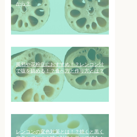
から？
風邪や花粉症におすすめ！？レンコン汁
で咳を鎮める！？食べ方と作り方とは？
レンコンの変色対策とは！？焼くと黒く