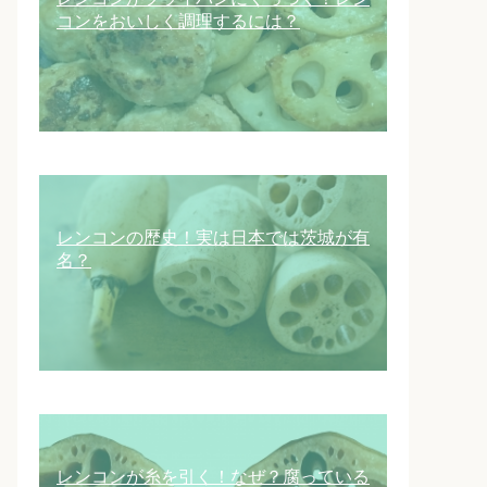
コンをおいしく調理するには？
レンコンの歴史！実は日本では茨城が有
名？
レンコンが糸を引く！なぜ？腐っている