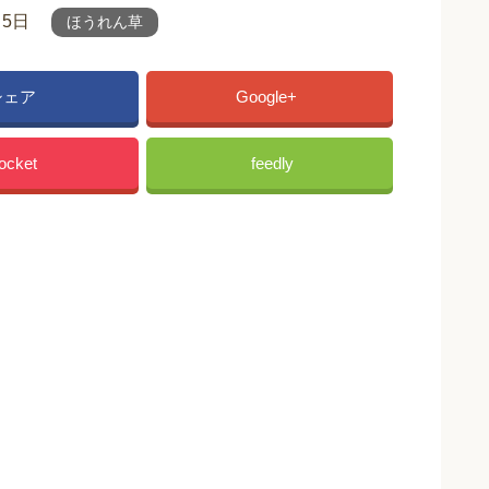
月5日
ほうれん草
シェア
Google+
ocket
feedly