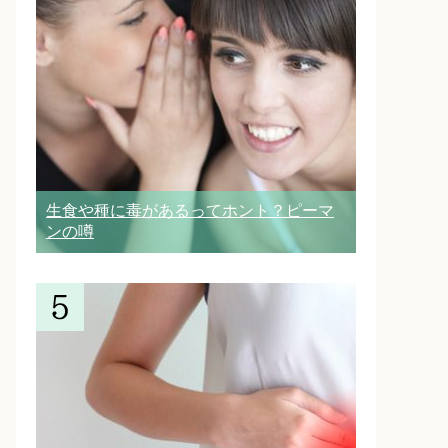
生食や種に毒があるってホント？ピーマ
ンの噂