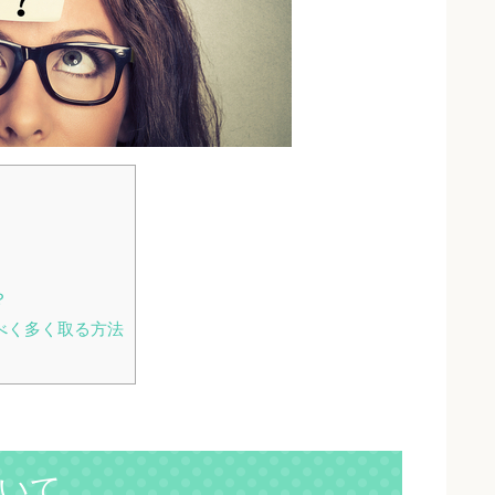
？
べく多く取る方法
いて