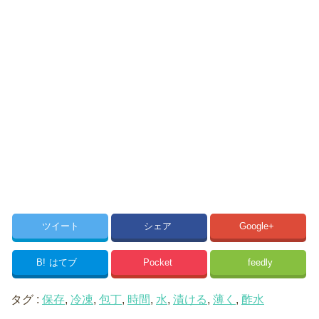
ツイート
シェア
Google+
B!
はてブ
Pocket
feedly
タグ :
保存
,
冷凍
,
包丁
,
時間
,
水
,
漬ける
,
薄く
,
酢水