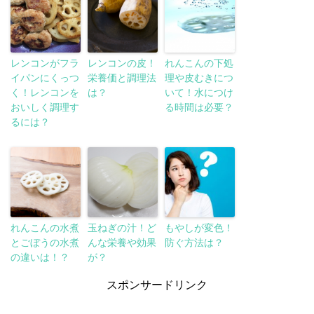
レンコンがフラ
レンコンの皮！
れんこんの下処
イパンにくっつ
栄養価と調理法
理や皮むきにつ
く！レンコンを
は？
いて！水につけ
おいしく調理す
る時間は必要？
るには？
れんこんの水煮
玉ねぎの汁！ど
もやしが変色！
とごぼうの水煮
んな栄養や効果
防ぐ方法は？
の違いは！？
が？
スポンサードリンク