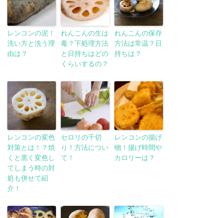
レンコンの泥！
れんこんの生は
れんこんの保存
洗い方と洗う理
毒？下処理方法
方法は常温？日
由は？
と日持ちはどの
持ちは？
くらいするの？
レンコンの変色
セロリの千切
レンコンの揚げ
対策とは！？焼
り！方法につい
物！揚げ時間や
くと黒く変色し
て！
カロリーは？
てしまう時の対
処も併せて紹
介！