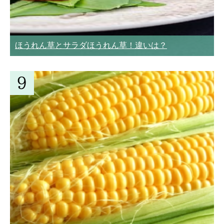
ほうれん草とサラダほうれん草！違いは？