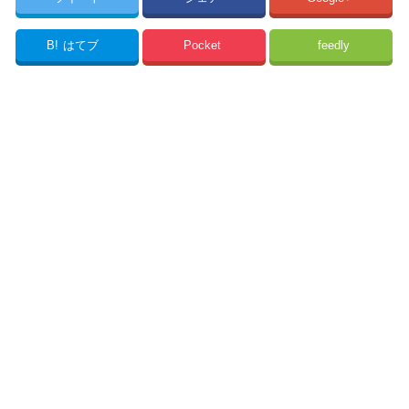
B!
はてブ
Pocket
feedly