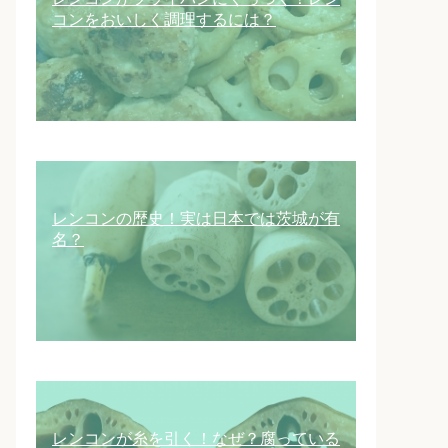
コンをおいしく調理するには？
レンコンの歴史！実は日本では茨城が有
名？
レンコンが糸を引く！なぜ？腐っている