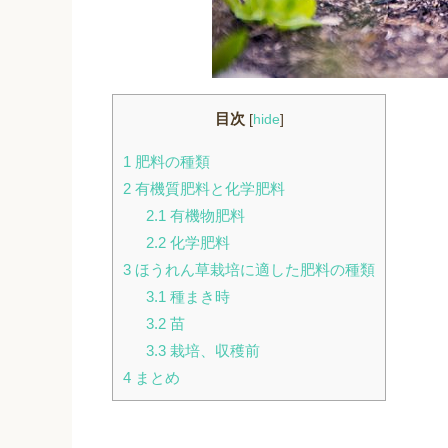
目次
[
hide
]
1
肥料の種類
2
有機質肥料と化学肥料
2.1
有機物肥料
2.2
化学肥料
3
ほうれん草栽培に適した肥料の種類
3.1
種まき時
3.2
苗
3.3
栽培、収穫前
4
まとめ