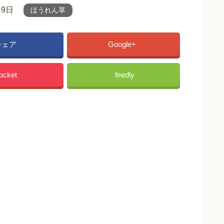
月9日
ほうれん草
シェア
Google+
ocket
feedly