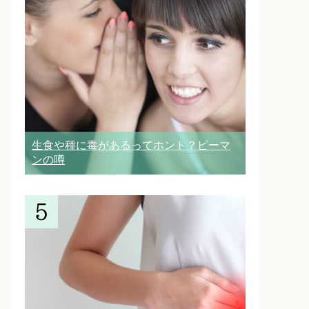
生食や種に毒があるってホント？ピーマ
ンの噂