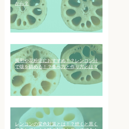
から？
風邪や花粉症におすすめ！？レンコン汁
で咳を鎮める！？食べ方と作り方とは？
レンコンの変色対策とは！？焼くと黒く