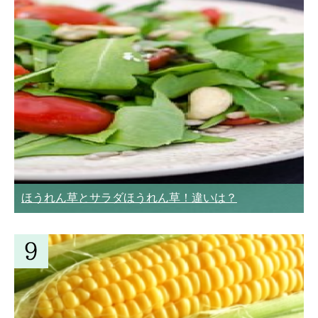
ほうれん草とサラダほうれん草！違いは？