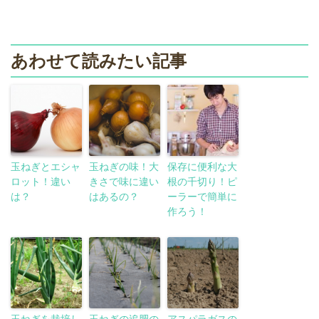
あわせて読みたい記事
玉ねぎとエシャ
玉ねぎの味！大
保存に便利な大
ロット！違い
きさで味に違い
根の千切り！ピ
は？
はあるの？
ーラーで簡単に
作ろう！