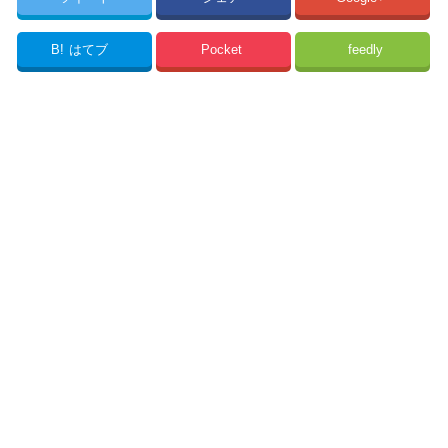
B!
はてブ
Pocket
feedly