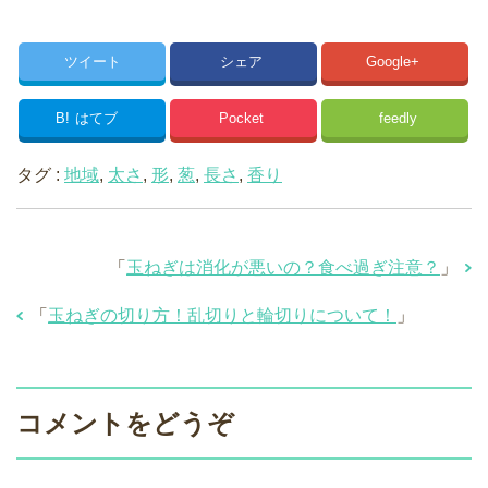
ツイート
シェア
Google+
B!
はてブ
Pocket
feedly
タグ :
地域
,
太さ
,
形
,
葱
,
長さ
,
香り
「
玉ねぎは消化が悪いの？食べ過ぎ注意？
」
「
玉ねぎの切り方！乱切りと輪切りについて！
」
コメントをどうぞ