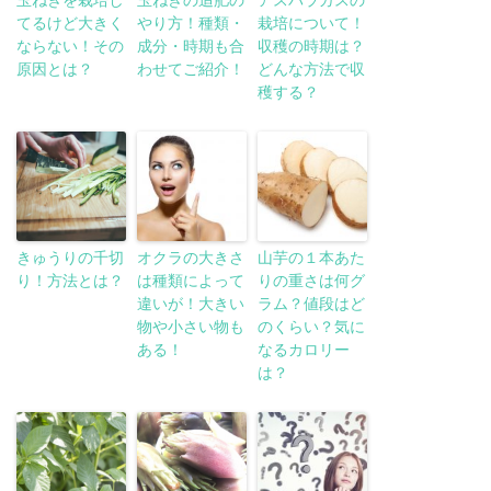
玉ねぎを栽培し
玉ねぎの追肥の
アスパラガスの
てるけど大きく
やり方！種類・
栽培について！
ならない！その
成分・時期も合
収穫の時期は？
原因とは？
わせてご紹介！
どんな方法で収
穫する？
きゅうりの千切
オクラの大きさ
山芋の１本あた
り！方法とは？
は種類によって
りの重さは何グ
違いが！大きい
ラム？値段はど
物や小さい物も
のくらい？気に
ある！
なるカロリー
は？