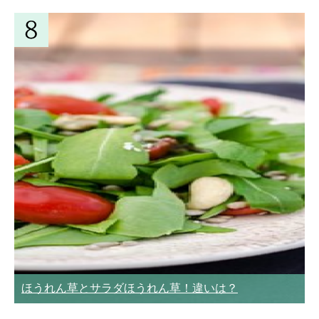
ほうれん草とサラダほうれん草！違いは？