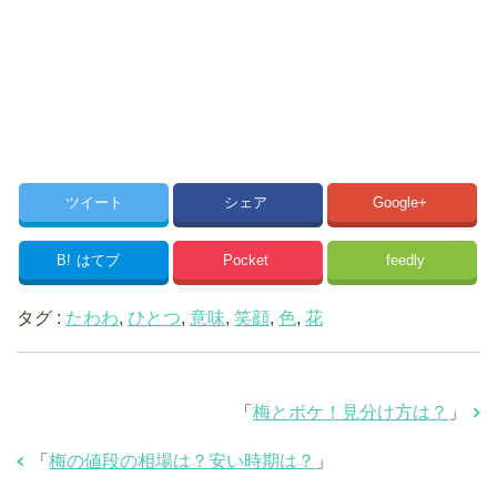
ツイート
シェア
Google+
B!
はてブ
Pocket
feedly
タグ :
たわわ
,
ひとつ
,
意味
,
笑顔
,
色
,
花
「
梅とボケ！見分け方は？
」
「
梅の値段の相場は？安い時期は？
」