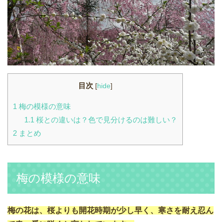
目次
[
hide
]
1
梅の模様の意味
1.1
桜との違いは？色で見分けるのは難しい？
2
まとめ
梅の模様の意味
梅の花は、桜よりも開花時期が少し早く、寒さを耐え忍ん