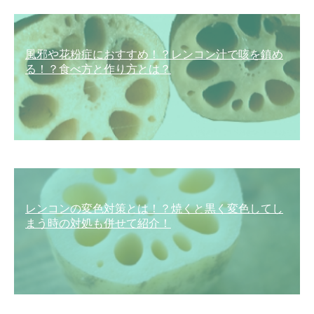
風邪や花粉症におすすめ！？レンコン汁で咳を鎮め
る！？食べ方と作り方とは？
レンコンの変色対策とは！？焼くと黒く変色してし
まう時の対処も併せて紹介！