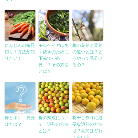
にんじんの短冊
モロヘイヤはあ
梅の花芽と葉芽
切り！方法が知
く抜きのために
の違いとは？ど
りたい！
下茹でが必
うやって見分け
要！？その方法
るの？
とは？
梅とボケ！見分
梅の熟成につい
梅干し作りに必
け方は？
て！追熟の方法
要な追熱の方法
とは？
は？期間はどれ
くらい？