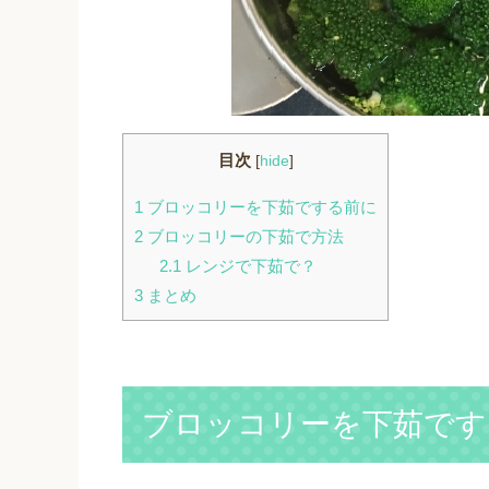
目次
[
hide
]
1
ブロッコリーを下茹でする前に
2
ブロッコリーの下茹で方法
2.1
レンジで下茹で？
3
まとめ
ブロッコリーを下茹です