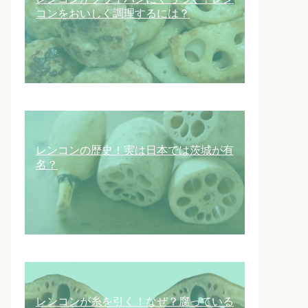
コンをおいしく調理するには？
レンコンの歴史！実は日本では茨城が有
名？
レンコンが糸を引く！なぜ？腐っている