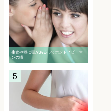
生食や種に毒があるってホント？ピーマ
ンの噂