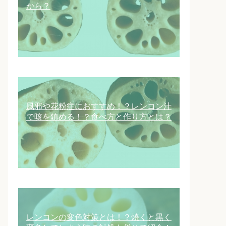
から？
風邪や花粉症におすすめ！？レンコン汁
で咳を鎮める！？食べ方と作り方とは？
レンコンの変色対策とは！？焼くと黒く