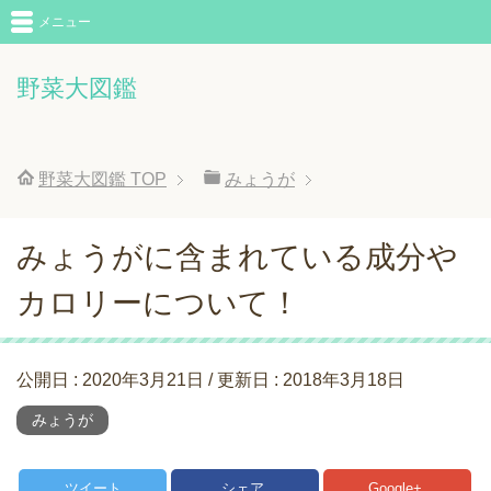
メニュー
野菜大図鑑
野菜大図鑑
TOP
みょうが
みょうがに含まれている成分や
カロリーについて！
公開日 :
2020年3月21日
/ 更新日 :
2018年3月18日
みょうが
ツイート
シェア
Google+