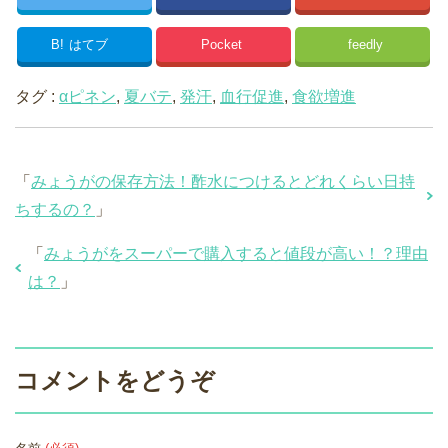
B!
はてブ
Pocket
feedly
タグ :
αピネン
,
夏バテ
,
発汗
,
血行促進
,
食欲増進
「
みょうがの保存方法！酢水につけるとどれくらい日持
ちするの？
」
「
みょうがをスーパーで購入すると値段が高い！？理由
は？
」
コメントをどうぞ