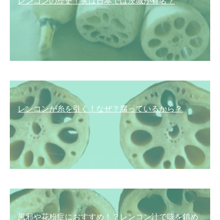
レンコンの歴史！実は日本では茨城が有名？
レンコンが糸を引く！なぜ？腐っているから？
風邪や花粉症におすすめ！？レンコン汁で咳を鎮め