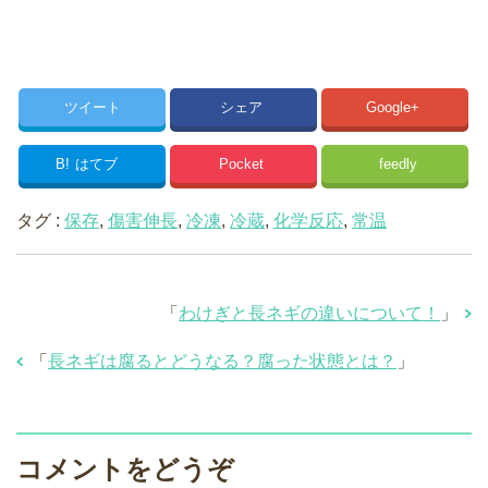
ツイート
シェア
Google+
B!
はてブ
Pocket
feedly
タグ :
保存
,
傷害伸長
,
冷凍
,
冷蔵
,
化学反応
,
常温
「
わけぎと長ネギの違いについて！
」
「
長ネギは腐るとどうなる？腐った状態とは？
」
コメントをどうぞ