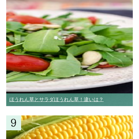
ほうれん草とサラダほうれん草！違いは？