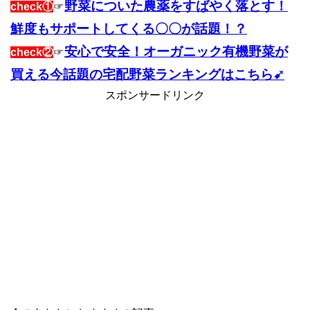
野菜についた農薬をすばやく落とす！
check①
☞
鮮度もサポートしてくる〇〇が話題！？
安心で安全！オーガニック有機野菜が
check②
☞
買える今話題の宅配野菜ランキングはこちら➹
スポンサードリンク