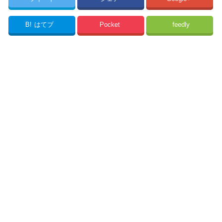
B!
はてブ
Pocket
feedly