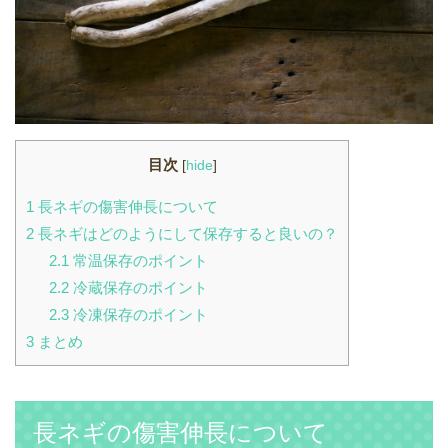
目次
[
hide
]
1
長ネギの傷害伸長について
2
長ネギはどのようにして保存すると良いの？
2.1
常温保存のポイント
2.2
冷蔵保存のポイント
2.3
冷凍保存のポイント
3
まとめ
長ネギの傷害伸長について