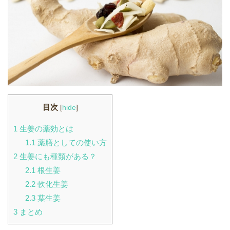
目次
[
hide
]
1
生姜の薬効とは
1.1
薬膳としての使い方
2
生姜にも種類がある？
2.1
根生姜
2.2
軟化生姜
2.3
葉生姜
3
まとめ