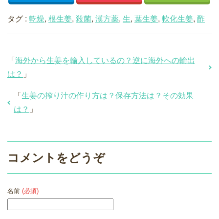
タグ :
乾燥
,
根生姜
,
殺菌
,
漢方薬
,
生
,
葉生姜
,
軟化生姜
,
酢
「
海外から生姜を輸入しているの？逆に海外への輸出
は？
」
「
生姜の搾り汁の作り方は？保存方法は？その効果
は？
」
コメントをどうぞ
名前
(必須)