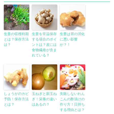
生姜の収穫時期
生姜を常温保存
生姜は胃の消化
とは？保存方法
する場合のポイ
に悪い影響
は？
ントは？皮には
が？！
食物繊維が含ま
れている？
しょうがのカビ
玉ねぎと新玉ね
失敗しないれん
予防！保存方法
ぎ！栄養の違い
こんの酢漬けの
とは？
はあるの？
作り方！日持ち
する理由とは？