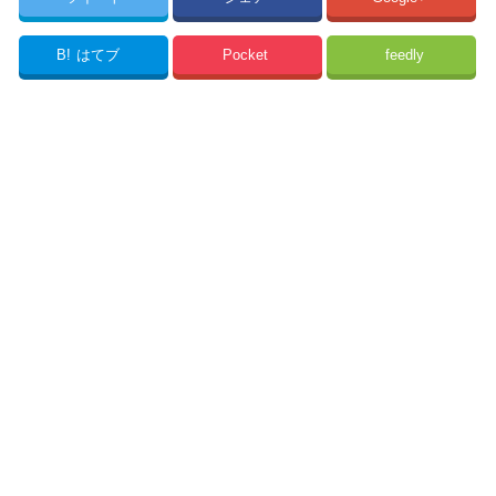
B!
はてブ
Pocket
feedly