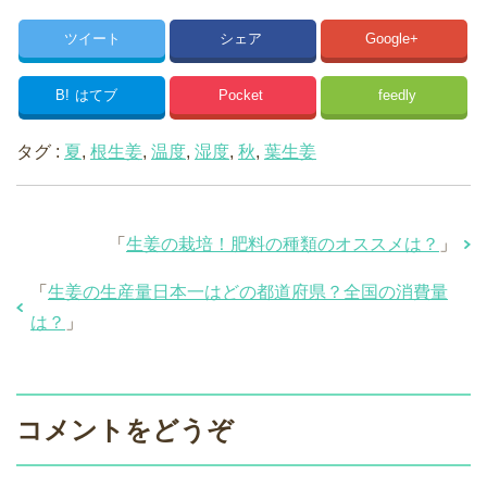
ツイート
シェア
Google+
B!
はてブ
Pocket
feedly
タグ :
夏
,
根生姜
,
温度
,
湿度
,
秋
,
葉生姜
「
生姜の栽培！肥料の種類のオススメは？
」
「
生姜の生産量日本一はどの都道府県？全国の消費量
は？
」
コメントをどうぞ