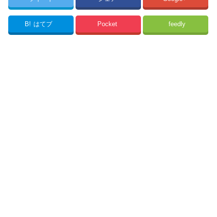
B!
はてブ
Pocket
feedly