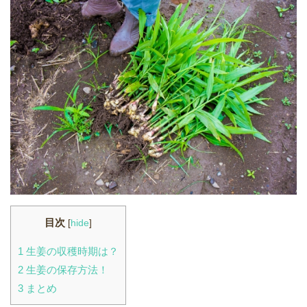
目次
[
hide
]
1
生姜の収穫時期は？
2
生姜の保存方法！
3
まとめ