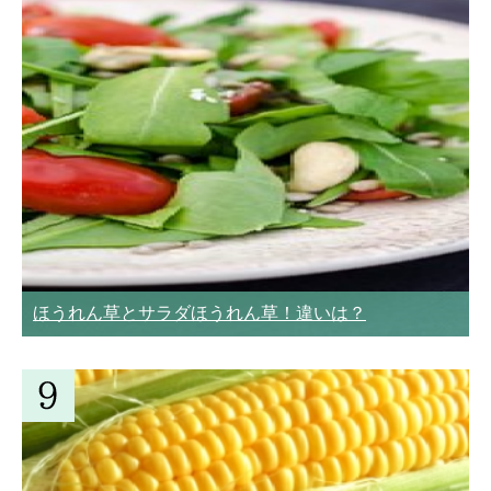
ほうれん草とサラダほうれん草！違いは？