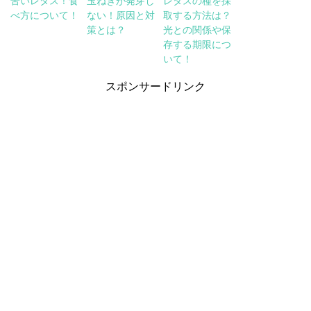
苦いレタス！食
玉ねぎが発芽し
レタスの種を採
べ方について！
ない！原因と対
取する方法は？
策とは？
光との関係や保
存する期限につ
いて！
スポンサードリンク