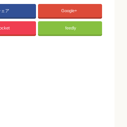
シェア
Google+
ocket
feedly