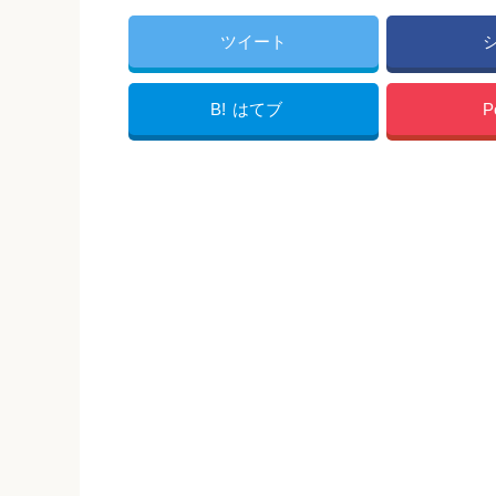
ツイート
B!
はてブ
P