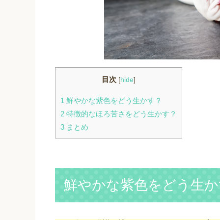
目次
[
hide
]
1
鮮やかな紫色をどう生かす？
2
特徴的なほろ苦さをどう生かす？
3
まとめ
鮮やかな紫色をどう生か