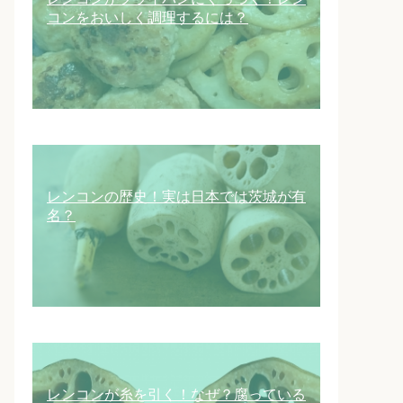
コンをおいしく調理するには？
レンコンの歴史！実は日本では茨城が有
名？
レンコンが糸を引く！なぜ？腐っている