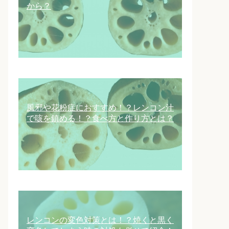
から？
風邪や花粉症におすすめ！？レンコン汁
で咳を鎮める！？食べ方と作り方とは？
レンコンの変色対策とは！？焼くと黒く