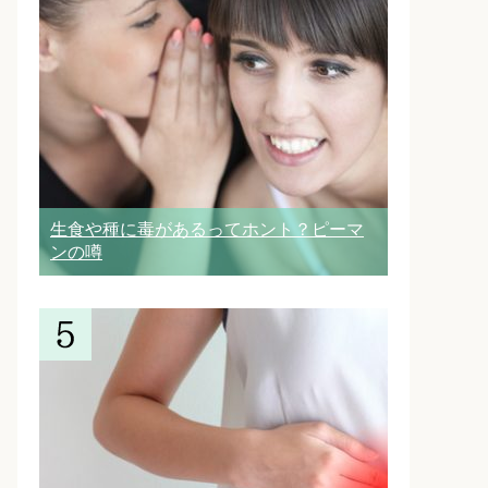
生食や種に毒があるってホント？ピーマ
ンの噂