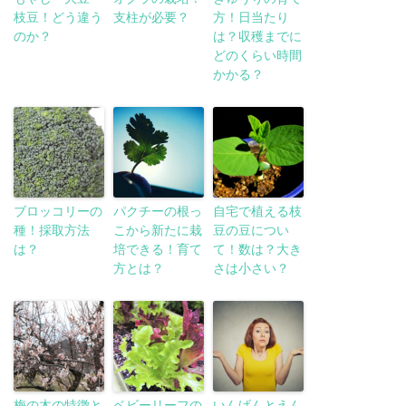
枝豆！どう違う
支柱が必要？
方！日当たり
のか？
は？収穫までに
どのくらい時間
かかる？
ブロッコリーの
パクチーの根っ
自宅で植える枝
種！採取方法
こから新たに栽
豆の豆につい
は？
培できる！育て
て！数は？大き
方とは？
さは小さい？
梅の木の特徴と
ベビーリーフの
いんげんとえん