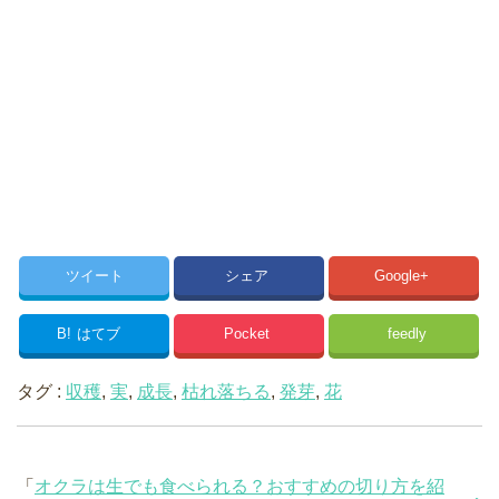
ツイート
シェア
Google+
B!
はてブ
Pocket
feedly
タグ :
収穫
,
実
,
成長
,
枯れ落ちる
,
発芽
,
花
「
オクラは生でも食べられる？おすすめの切り方を紹