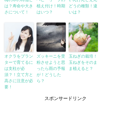
は？寿命や大き
植え付け！時期
どうの種類！違
さについて！
はいつ？
いは？
オクラをプラン
ズッキーニを受
玉ねぎの栽培！
ターで育てるに
粉させようと思
玉ねぎをそのま
は支柱が必
ったら雨の予報
ま植えると？
須？！立て方と
が！どうした
高さに注意が必
ら？
要！
スポンサードリンク