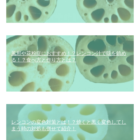
風邪や花粉症におすすめ！？レンコン汁で咳を鎮め
る！？食べ方と作り方とは？
レンコンの変色対策とは！？焼くと黒く変色してし
まう時の対処も併せて紹介！