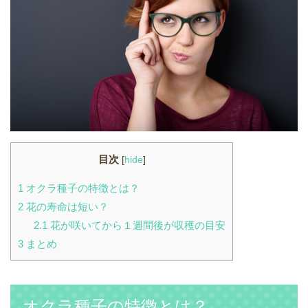
目次
[
hide
]
1
オクラ種子の特徴とは？
2
花の寿命は短い？
2.1
花が咲いてから１週間後が収穫の目安
3
まとめ
オクラ種子の特徴とは？