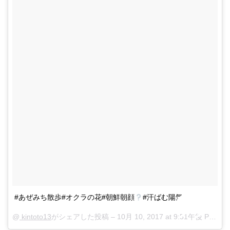
#あぜみち散歩#オクラの花#朝鮮朝顔
#汗ばむ陽気
@
kintoto13
がシェアした投稿 –
10月 10, 2017 at 9:51午後 PDT