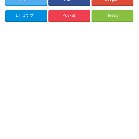
B!
はてブ
Pocket
feedly