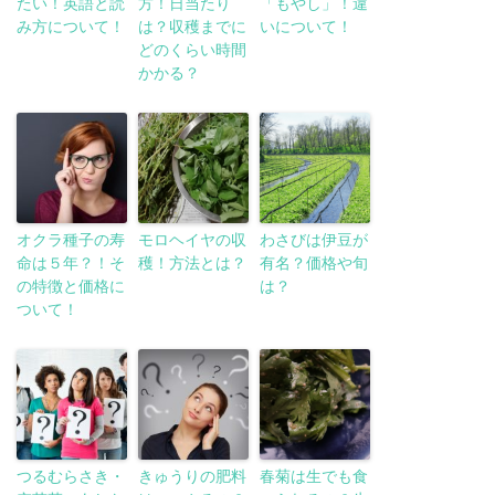
たい！英語と読
方！日当たり
「もやし」！違
み方について！
は？収穫までに
いについて！
どのくらい時間
かかる？
オクラ種子の寿
モロヘイヤの収
わさびは伊豆が
命は５年？！そ
穫！方法とは？
有名？価格や旬
の特徴と価格に
は？
ついて！
つるむらさき・
きゅうりの肥料
春菊は生でも食