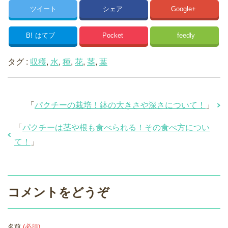
ツイート
シェア
Google+
B!
はてブ
Pocket
feedly
タグ :
収穫
,
水
,
種
,
花
,
茎
,
葉
「
パクチーの栽培！鉢の大きさや深さについて！
」
「
パクチーは茎や根も食べられる！その食べ方につい
て！
」
コメントをどうぞ
名前
(必須)