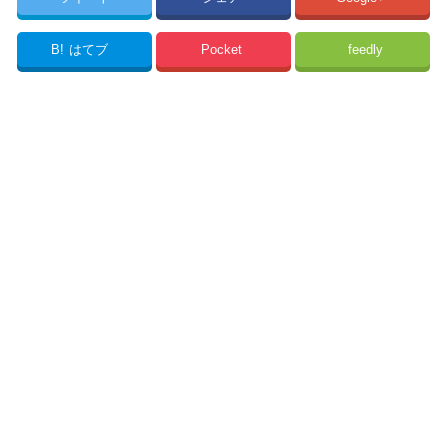
B!
はてブ
Pocket
feedly