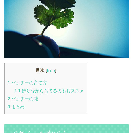
目次
[
hide
]
1
パクチーの育て方
1.1
飾りながら育てるのもおススメ
2
パクチーの花
3
まとめ