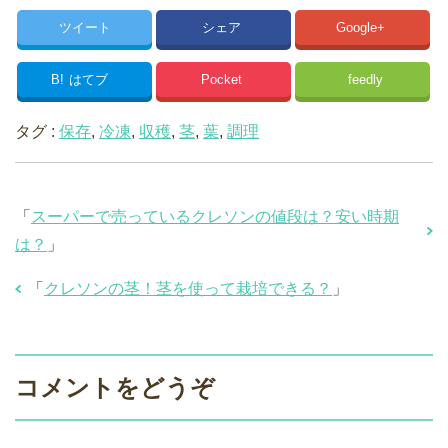
ツイート
シェア
Google+
B!
はてブ
Pocket
feedly
タグ :
保存
,
冷凍
,
収穫
,
茎
,
葉
,
調理
「
スーパーで売っているクレソンの値段は？安い時期
は？
」
「
クレソンの茎！茎を使って栽培できる？
」
コメントをどうぞ