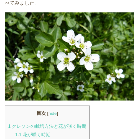
べてみました。
目次
[
hide
]
1
クレソンの栽培方法と花が咲く時期
1.1
花が咲く時期