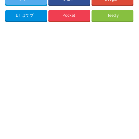
B!
はてブ
Pocket
feedly