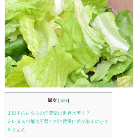
目次
[
hide
]
1
日本のレタスの消費量は世界水準！？
2
レタスの都道府県での消費量に差があるのか？
3
まとめ