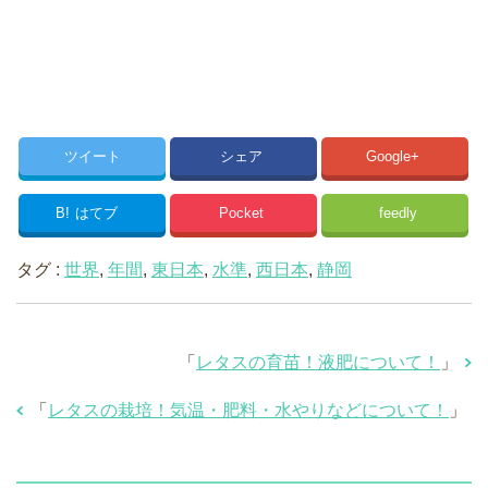
ツイート
シェア
Google+
B!
はてブ
Pocket
feedly
タグ :
世界
,
年間
,
東日本
,
水準
,
西日本
,
静岡
「
レタスの育苗！液肥について！
」
「
レタスの栽培！気温・肥料・水やりなどについて！
」