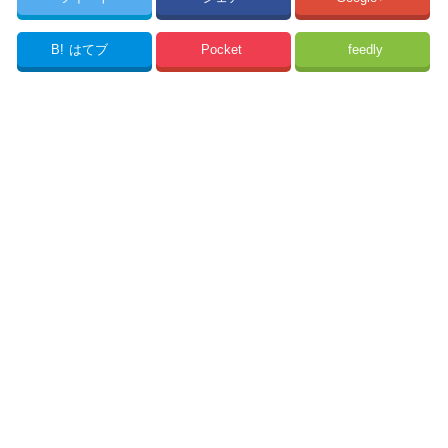
B!
はてブ
Pocket
feedly