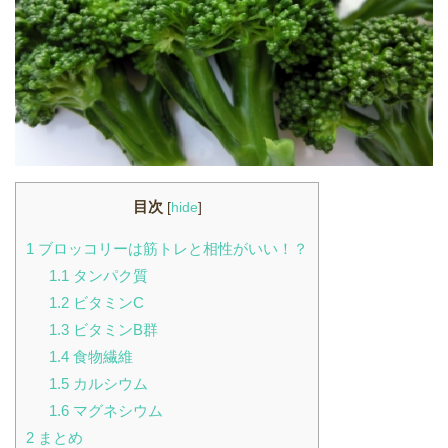
目次
[
hide
]
1
ブロッコリーは筋トレと相性がいい！？
1.1
タンパク質
1.2
ビタミンC
1.3
ビタミンB群
1.4
食物繊維
1.5
カルシウム
1.6
マグネシウム
2
まとめ