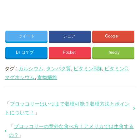
ツイート
シェア
Google+
B!
はてブ
Pocket
feedly
タグ :
カルシウム
,
タンパク質
,
ビタミンB群
,
ビタミンC
,
マグネシウム
,
食物繊維
「
ブロッコリーはいつまで収穫可能？収穫方法とポイン
トについて！
」
「
ブロッコリーの意外な食べ方！アメリカでは生食する
の？
」