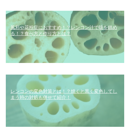
風邪や花粉症におすすめ！？レンコン汁で咳を鎮め
る！？食べ方と作り方とは？
レンコンの変色対策とは！？焼くと黒く変色してし
まう時の対処も併せて紹介！