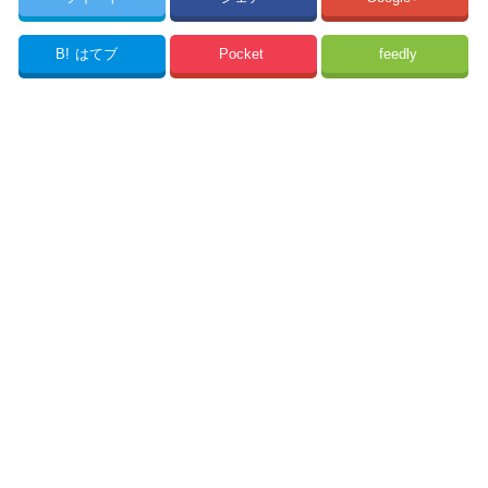
B!
はてブ
Pocket
feedly