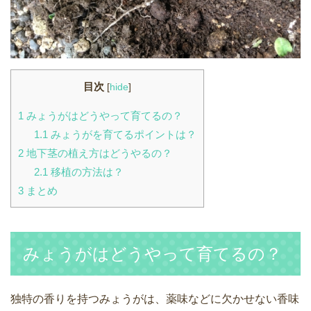
目次
[
hide
]
1
みょうがはどうやって育てるの？
1.1
みょうがを育てるポイントは？
2
地下茎の植え方はどうやるの？
2.1
移植の方法は？
3
まとめ
みょうがはどうやって育てるの？
独特の香りを持つみょうがは、薬味などに欠かせない香味