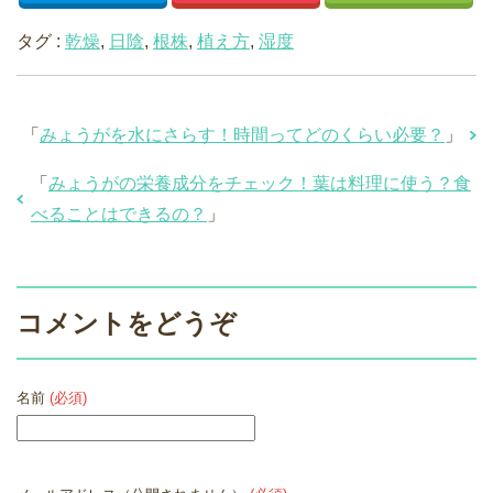
タグ :
乾燥
,
日陰
,
根株
,
植え方
,
湿度
「
みょうがを水にさらす！時間ってどのくらい必要？
」
「
みょうがの栄養成分をチェック！葉は料理に使う？食
べることはできるの？
」
コメントをどうぞ
名前
(必須)