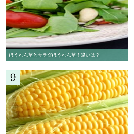
ほうれん草とサラダほうれん草！違いは？