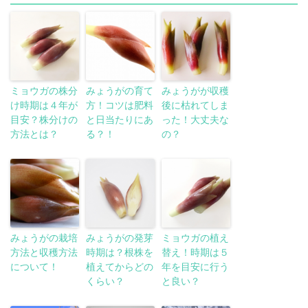
ミョウガの株分
みょうがの育て
みょうがが収穫
け時期は４年が
方！コツは肥料
後に枯れてしま
目安？株分けの
と日当たりにあ
った！大丈夫な
方法とは？
る？！
の？
みょうがの栽培
みょうがの発芽
ミョウガの植え
方法と収穫方法
時期は？根株を
替え！時期は５
について！
植えてからどの
年を目安に行う
くらい？
と良い？