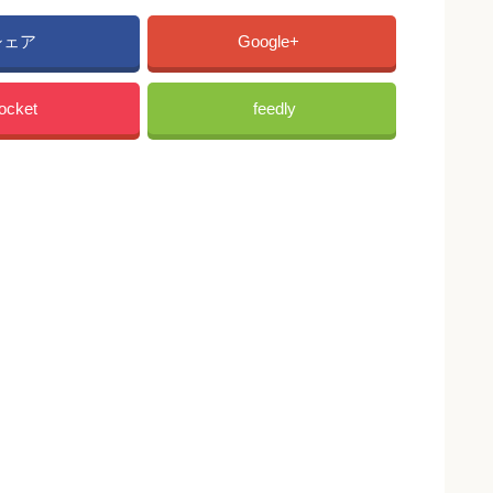
シェア
Google+
ocket
feedly