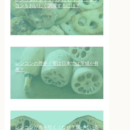
コンをおいしく調理するには？
レンコンの歴史！実は日本では茨城が有
名？
レンコンが糸を引く！なぜ？腐っている