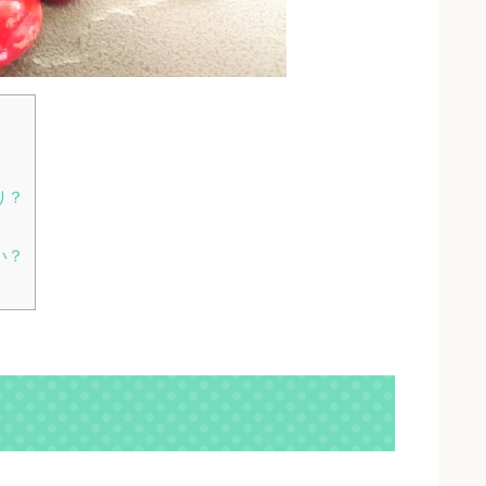
り？
い？