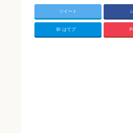
ツイート
B!
はてブ
P