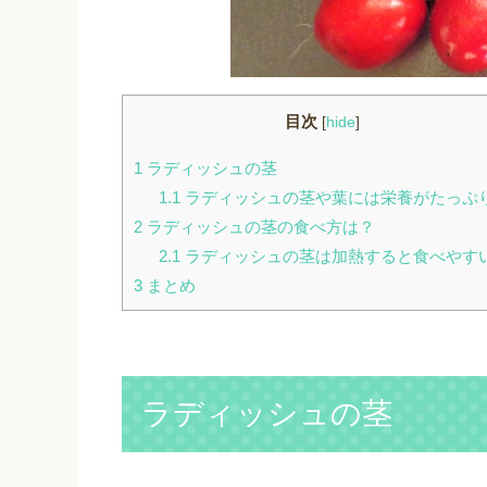
目次
[
hide
]
1
ラディッシュの茎
1.1
ラディッシュの茎や葉には栄養がたっぷ
2
ラディッシュの茎の食べ方は？
2.1
ラディッシュの茎は加熱すると食べやす
3
まとめ
ラディッシュの茎