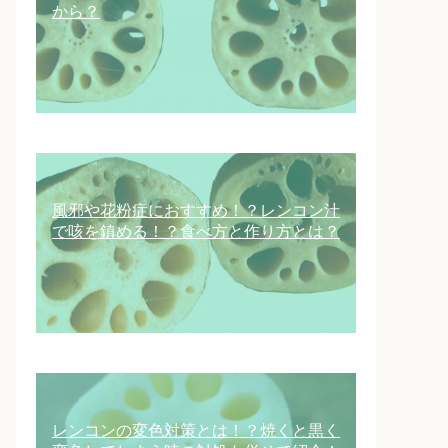
から？
風邪や花粉症におすすめ！？レンコン汁
で咳を鎮める！？食べ方と作り方とは？
レンコンの変色対策とは！？焼くと黒く