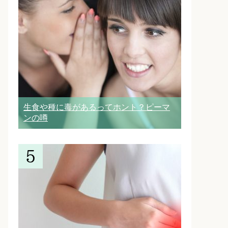
生食や種に毒があるってホント？ピーマ
ンの噂