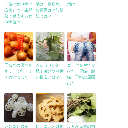
ア菌の食中毒の
焼け・根腐れ』
策は？
症状とは？生野
の原因は？対処
菜で感染する食
法とは？
中毒菌は？
玉ねぎの保存を
きゅうりの追
ゴーヤを生で食
ネットで行う！
肥！種類や頻度
べた！胃痛・腹
その方法は？
の目安とは？
痛・下痢の原因
は？
レンコンの産
レンコンの炒め
ふきが毒性の植