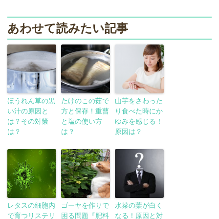
あわせて読みたい記事
ほうれん草の黒
たけのこの茹で
山芋をさわった
い汁の原因と
方と保存！重曹
り食べた時にか
は？その対策
と塩の使い方
ゆみを感じる！
は？
は？
原因は？
レタスの細胞内
ゴーヤを作りで
水菜の葉が白く
で育つリステリ
困る問題『肥料
なる！原因と対