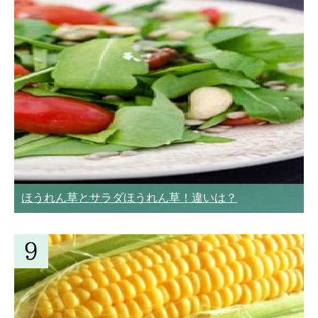
ほうれん草とサラダほうれん草！違いは？