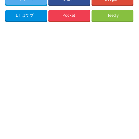
B!
はてブ
Pocket
feedly