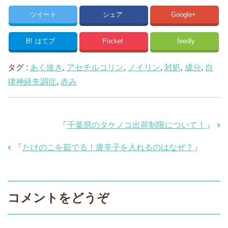
ツイート
シェア
Google+
B!
はてブ
Pocket
feedly
タグ :
あく抜き
,
アセチルコリン
,
ノイリン
,
対処
,
成分
,
自
律神経失調症
,
赤み
「
千葉県のタケノコ出荷制限について！
」
「
たけのこを茹でる！唐辛子を入れるのはなぜ？
」
コメントをどうぞ