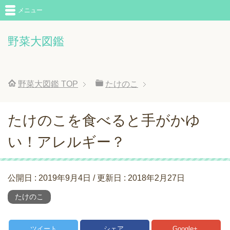
メニュー
野菜大図鑑
野菜大図鑑
TOP
たけのこ
たけのこを食べると手がかゆ
い！アレルギー？
公開日 :
2019年9月4日
/ 更新日 :
2018年2月27日
たけのこ
ツイート
シェア
Google+