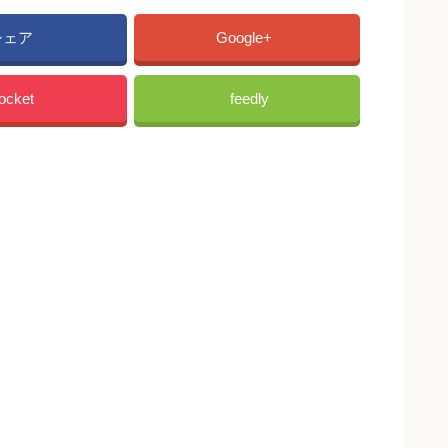
シェア
Google+
ocket
feedly