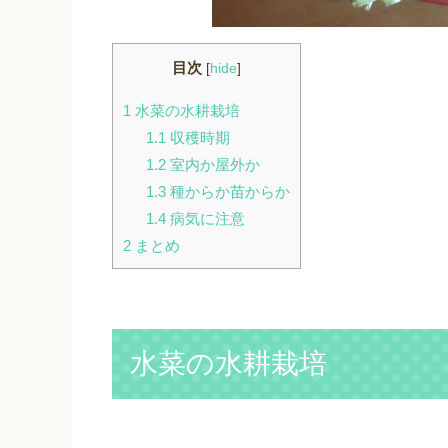
目次
[
hide
]
1
水菜の水耕栽培
1.1
収穫時期
1.2
室内か屋外か
1.3
種からか苗からか
1.4
病気に注意
2
まとめ
水菜の水耕栽培