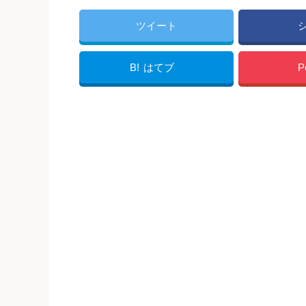
ツイート
B!
はてブ
P