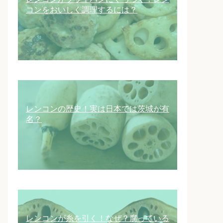
コンをおいしく調理するには？
レンコンの歴史！実は日本では茨城が有
名？
レンコンが糸を引く！なぜ？腐っている