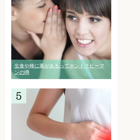
生食や種に毒があるってホント？ピーマ
ンの噂