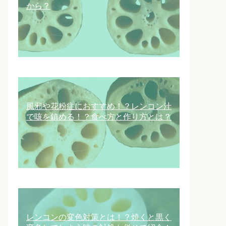
から？
風邪や花粉症におすすめ！？レンコン汁
で咳を鎮める！？食べ方と作り方とは？
レンコンの変色対策とは！？焼くと黒く