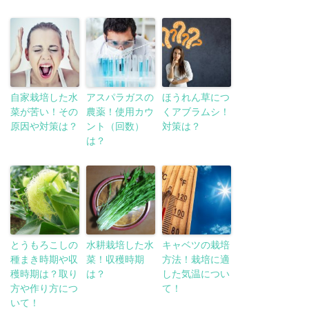
自家栽培した水
アスパラガスの
ほうれん草につ
菜が苦い！その
農薬！使用カウ
くアブラムシ！
原因や対策は？
ント（回数）
対策は？
は？
とうもろこしの
水耕栽培した水
キャベツの栽培
種まき時期や収
菜！収穫時期
方法！栽培に適
穫時期は？取り
は？
した気温につい
方や作り方につ
て！
いて！