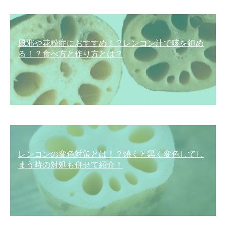
風邪や花粉症におすすめ！？レンコン汁で咳を鎮め
る！？食べ方と作り方とは？
レンコンの変色対策とは！？焼くと黒く変色してし
まう時の対処も併せて紹介！