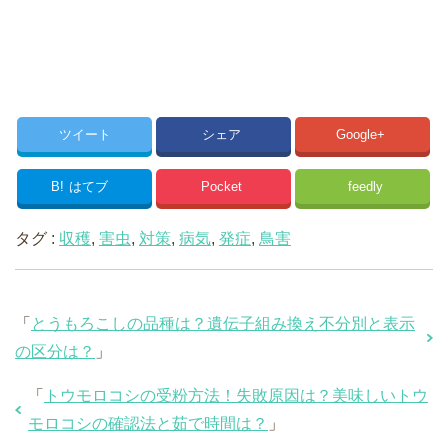
ツイート
シェア
Google+
B!
はてブ
Pocket
feedly
タグ :
収穫
,
害虫
,
対策
,
病気
,
発症
,
鳥害
「
とうもろこしの品種は？遺伝子組み換え不分別と表示
の区分は？
」
「
トウモロコシの受粉方法！失敗原因は？美味しいトウ
モロコシの確認法と茹で時間は？
」