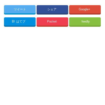
ツイート
シェア
Google+
B!
はてブ
Pocket
feedly