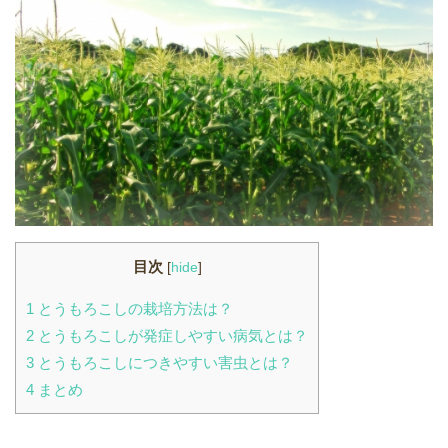
目次
[
hide
]
1
とうもろこしの栽培方法は？
2
とうもろこしが発症しやすい病気とは？
3
とうもろこしにつきやすい害虫とは？
4
まとめ