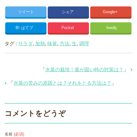
ツイート
シェア
Google+
B!
はてブ
Pocket
feedly
タグ :
サラダ
,
加熱
,
味覚
,
方法
,
生
,
調理
「
水菜の栽培！葉が固い時の対策は？
」
「
水菜の苦みの原因とは？それをとる方法は？
」
コメントをどうぞ
名前
(必須)