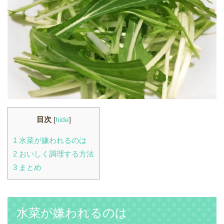
目次
[
hide
]
1
水菜が嫌われるのは
2
おいしく調理する方法
3
まとめ
水菜が嫌われるのは