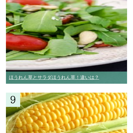
ほうれん草とサラダほうれん草！違いは？